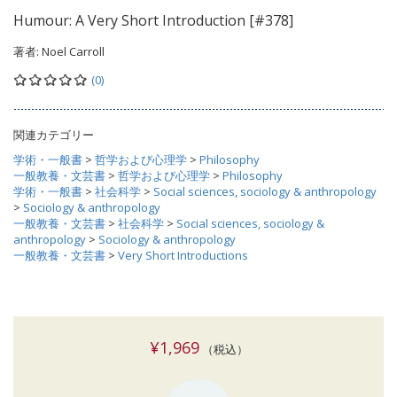
Humour: A Very Short Introduction [#378]
著者:
Noel Carroll
(0)
関連カテゴリー
学術・一般書
>
哲学および心理学
>
Philosophy
一般教養・文芸書
>
哲学および心理学
>
Philosophy
学術・一般書
>
社会科学
>
Social sciences, sociology & anthropology
>
Sociology & anthropology
一般教養・文芸書
>
社会科学
>
Social sciences, sociology &
anthropology
>
Sociology & anthropology
一般教養・文芸書
>
Very Short Introductions
¥1,969
（税込）