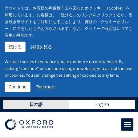
当サイトでは、お客様の利便性向上を図るためクッキー（Cookie）を
利用しています。お客様は、「続ける」のリンクをクリックするか、引
き続き当サイトをご利用になることにより、弊社の「クッキーポリシ
ー」に同意したものとみなされます。なお、クッキーの設定はいつでも
変更が可能です。
続ける
詳細を見る
We use cookies to enhance your experience on our website. By
clicking "continue" or continue using our website, you accept the use
of cookies. You can change the setting of cookies at any time.
Continue
Find more
日本語
English
Toggl
navig