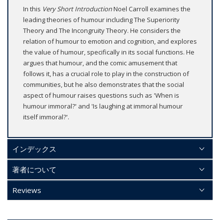
In this
Very Short Introduction
Noel Carroll examines the
leading theories of humour including The Superiority
Theory and The Incongruity Theory. He considers the
relation of humour to emotion and cognition, and explores
the value of humour, specifically in its social functions. He
argues that humour, and the comic amusement that
follows it, has a crucial role to play in the construction of
communities, but he also demonstrates that the social
aspect of humour raises questions such as 'When is
humour immoral?' and 'Is laughing at immoral humour
itself immoral?'.
インデックス
著者について
Reviews