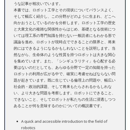
うな記事が相次いでいます。
本書では、ロボット工学とその現状についてバランスよく、
そして幅広く紹介し、この分野がどのように生まれ、どこへ
向かおうとしているのかを分析します。ロボット工学の歴史
と大衆文化の複雑な関係性からはじめ、基礎となる技術につ
いては理工系の専門知識を持たない一般読者にもわかる形で
議論を進め、ロボットが現時点でできることの限界と、将来
的にはできるようになるかもしれないことを説明します。当
然ながら、生命体のような性質を持つロボットは大きな関心
を集めています。また、「シンギュラリティ」を心配する必
要はないのだとしても、あらゆる分野で一定の知能を持った
ロボットの利用が広がる中で、確実に考慮せねばならない問
題が起きています。既に生じている倫理上の問題や、幅広い
社会的・政治的課題、そして将来もたらされるかもしれな
い、より大きな問題を考察します。ロボットにできること、
できないこと、そしてロボットが私たちの生活に浸透しつつ
あることが何を意味するのかについての概説書です。
A quick and accessible introduction to the field of
robotics