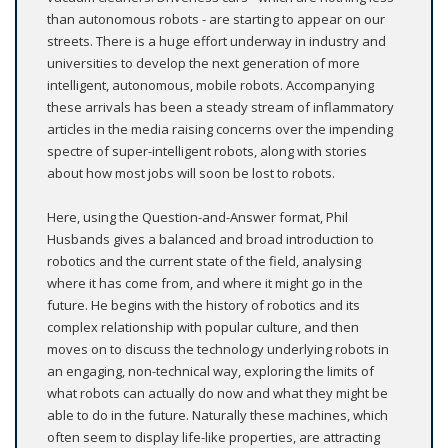
than autonomous robots - are starting to appear on our
streets. There is a huge effort underway in industry and
universities to develop the next generation of more
intelligent, autonomous, mobile robots. Accompanying
these arrivals has been a steady stream of inflammatory
articles in the media raising concerns over the impending
spectre of super-intelligent robots, along with stories
about how most jobs will soon be lost to robots.
Here, using the Question-and-Answer format, Phil
Husbands gives a balanced and broad introduction to
robotics and the current state of the field, analysing
where it has come from, and where it might go in the
future. He begins with the history of robotics and its
complex relationship with popular culture, and then
moves on to discuss the technology underlying robots in
an engaging, non-technical way, exploring the limits of
what robots can actually do now and what they might be
able to do in the future. Naturally these machines, which
often seem to display life-like properties, are attracting