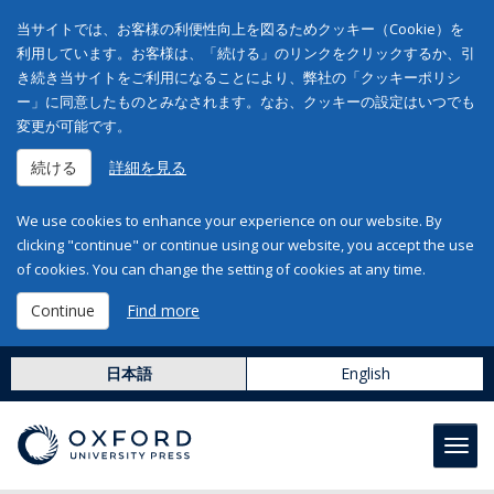
当サイトでは、お客様の利便性向上を図るためクッキー（Cookie）を
利用しています。お客様は、「続ける」のリンクをクリックするか、引
き続き当サイトをご利用になることにより、弊社の「クッキーポリシ
ー」に同意したものとみなされます。なお、クッキーの設定はいつでも
変更が可能です。
続ける
詳細を見る
We use cookies to enhance your experience on our website. By
clicking "continue" or continue using our website, you accept the use
of cookies. You can change the setting of cookies at any time.
Continue
Find more
日本語
English
Toggl
navig