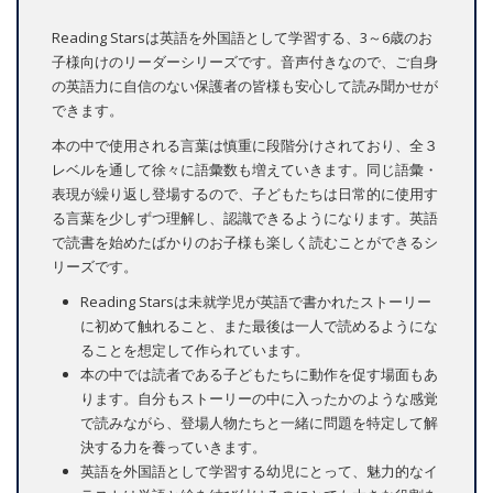
Reading Starsは英語を外国語として学習する、3～6歳のお
子様向けのリーダーシリーズです。音声付きなので、ご自身
の英語力に自信のない保護者の皆様も安心して読み聞かせが
できます。
本の中で使用される言葉は慎重に段階分けされており、全３
レベルを通して徐々に語彙数も増えていきます。同じ語彙・
表現が繰り返し登場するので、子どもたちは日常的に使用す
る言葉を少しずつ理解し、認識できるようになります。英語
で読書を始めたばかりのお子様も楽しく読むことができるシ
リーズです。
Reading Starsは未就学児が英語で書かれたストーリー
に初めて触れること、また最後は一人で読めるようにな
ることを想定して作られています。
本の中では読者である子どもたちに動作を促す場面もあ
ります。自分もストーリーの中に入ったかのような感覚
で読みながら、登場人物たちと一緒に問題を特定して解
決する力を養っていきます。
英語を外国語として学習する幼児にとって、魅力的なイ