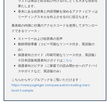
ラストは単語と絵を結び付けるのにとても大きな役割を
果たします。
巻末にある絵辞典と内容理解を深めるアクティビティは
リーディングスキルを向上させるのに役立ちます。
裏表紙の内側に付属のアクセスコードを使用してダウンロー
ドできるリソース：
ストーリーおよび絵辞典の音声
教師用指導書（コピー可能なリソース付き、英語版の
み）
保護者向けガイド（印刷可能なリソース付き、英語版）
※日本語版保護者向けガイドは
こちら
保護者向けビデオ（ご家庭での読み聞かせへのアドバイ
スやガイドなど、英語版のみ）
こちらからサンプルブックをご覧いただけます：
https://view.pagetiger.com/paw-patrol-reading-stars-
level-3-sample