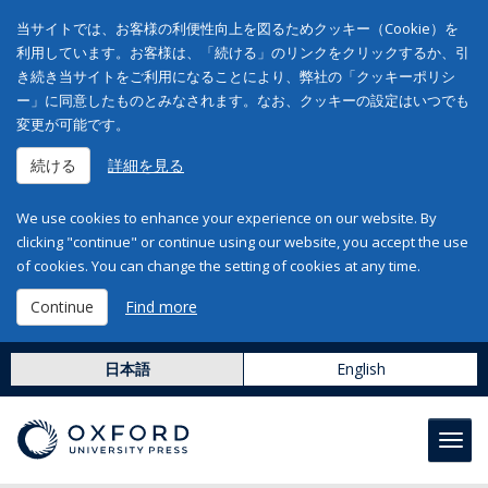
当サイトでは、お客様の利便性向上を図るためクッキー（Cookie）を
利用しています。お客様は、「続ける」のリンクをクリックするか、引
き続き当サイトをご利用になることにより、弊社の「クッキーポリシ
ー」に同意したものとみなされます。なお、クッキーの設定はいつでも
変更が可能です。
続ける
詳細を見る
We use cookies to enhance your experience on our website. By
clicking "continue" or continue using our website, you accept the use
of cookies. You can change the setting of cookies at any time.
Continue
Find more
日本語
English
Toggl
navig