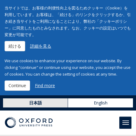
当サイトでは、お客様の利便性向上を図るためクッキー（Cookie）を
利用しています。お客様は、「続ける」のリンクをクリックするか、引
き続き当サイトをご利用になることにより、弊社の「クッキーポリシ
ー」に同意したものとみなされます。なお、クッキーの設定はいつでも
変更が可能です。
続ける
詳細を見る
We use cookies to enhance your experience on our website. By
clicking "continue" or continue using our website, you accept the use
of cookies. You can change the setting of cookies at any time.
Continue
Find more
日本語
English
Toggl
navig