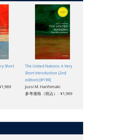
ry Short
The United Nations: A Very
The Family: A World History
Mary Jo Maynes; Ann
Short Introduction (2nd
Waltner
edition) [#199]
,969
Jussi M. Hanhimaki
参考価格（税込）: ¥8,954
参考価格（税込）: ¥1,969