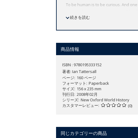
To be human is to be curious. And one
years to become creatures capable of i
続きを読む
In this lively and readable introducti
human evolution from the earliest beg
Revolution. He begins with an accessib
emergence of the genus
Homo
, the a
商品情報
and finally the enormously consequentia
events and innovations in human biologi
ISBN : 9780195333152
earliest known artistic expressions, an
著者:
Ian Tattersall
between agriculture and Christianity, 
ページ
160 ページ
フォーマット
Paperback
Complemented by a wealth of illustratio
サイズ
156 x 235 mm
to 4000 BCE
invites us to take a closer
刊行日
2008年02月
シリーズ
New Oxford World History
カスタマーレビュー
(0)
同じカテゴリーの商品