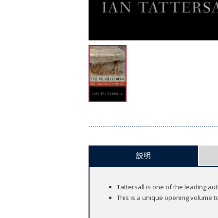
説明
Tattersall is one of the leading a
This is a unique opening volume to 