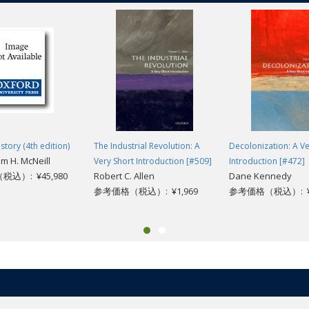
story (4th edition)
The Industrial Revolution: A
Decolonization: A Ve
am H. McNeill
Very Short Introduction [#509]
Introduction [#472]
込）: ¥45,980
Robert C. Allen
Dane Kennedy
参考価格（税込）: ¥1,969
参考価格（税込）: ¥1