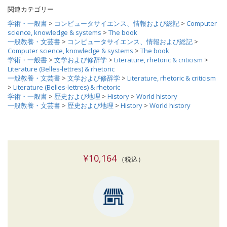
関連カテゴリー
学術・一般書
>
コンピュータサイエンス、情報および総記
>
Computer
science, knowledge & systems
>
The book
一般教養・文芸書
>
コンピュータサイエンス、情報および総記
>
Computer science, knowledge & systems
>
The book
学術・一般書
>
文学および修辞学
>
Literature, rhetoric & criticism
>
Literature (Belles-lettres) & rhetoric
一般教養・文芸書
>
文学および修辞学
>
Literature, rhetoric & criticism
>
Literature (Belles-lettres) & rhetoric
学術・一般書
>
歴史および地理
>
History
>
World history
一般教養・文芸書
>
歴史および地理
>
History
>
World history
¥10,164
（税込）