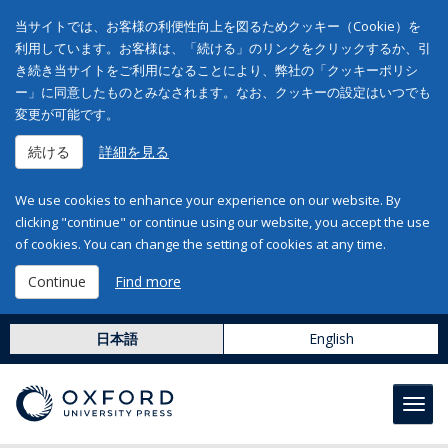
当サイトでは、お客様の利便性向上を図るためクッキー（Cookie）を
利用しています。お客様は、「続ける」のリンクをクリックするか、引
き続き当サイトをご利用になることにより、弊社の「クッキーポリシ
ー」に同意したものとみなされます。なお、クッキーの設定はいつでも
変更が可能です。
続ける
詳細を見る
We use cookies to enhance your experience on our website. By
clicking "continue" or continue using our website, you accept the use
of cookies. You can change the setting of cookies at any time.
Continue
Find more
日本語
English
Toggl
navig