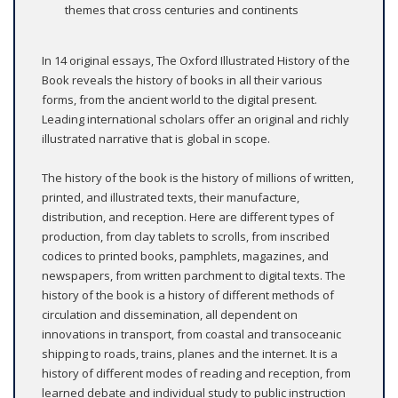
themes that cross centuries and continents
In 14 original essays, The Oxford Illustrated History of the
Book reveals the history of books in all their various
forms, from the ancient world to the digital present.
Leading international scholars offer an original and richly
illustrated narrative that is global in scope.
The history of the book is the history of millions of written,
printed, and illustrated texts, their manufacture,
distribution, and reception. Here are different types of
production, from clay tablets to scrolls, from inscribed
codices to printed books, pamphlets, magazines, and
newspapers, from written parchment to digital texts. The
history of the book is a history of different methods of
circulation and dissemination, all dependent on
innovations in transport, from coastal and transoceanic
shipping to roads, trains, planes and the internet. It is a
history of different modes of reading and reception, from
learned debate and individual study to public instruction