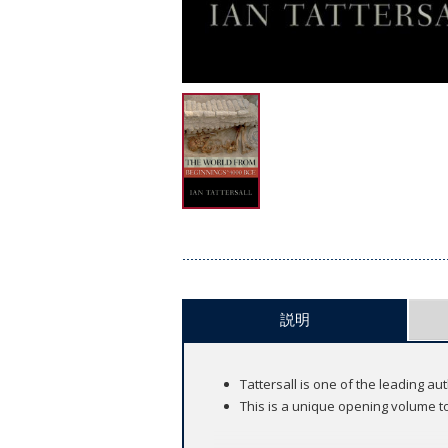
説明
Tattersall is one of the leading a
This is a unique opening volume to 