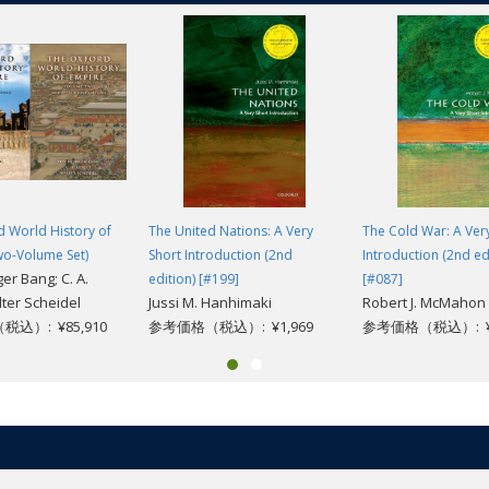
 World History of
The United Nations: A Very
The Cold War: A Ver
wo-Volume Set)
Short Introduction (2nd
Introduction (2nd ed
ger Bang; C. A.
edition) [#199]
[#087]
lter Scheidel
Jussi M. Hanhimaki
Robert J. McMahon
込）: ¥85,910
参考価格（税込）: ¥1,969
参考価格（税込）: ¥1