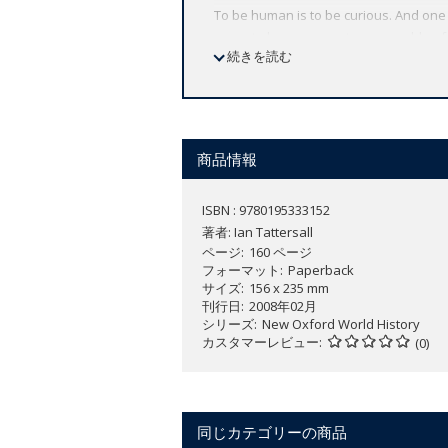
To be human is to be curious. And one
years to become creatures capable of i
続きを読む
In this lively and readable introducti
human evolution from the earliest beg
Revolution. He begins with an accessib
emergence of the genus
Homo
, the a
商品情報
and finally the enormously consequentia
events and innovations in human biologi
ISBN : 9780195333152
earliest known artistic expressions, an
著者:
Ian Tattersall
between agriculture and Christianity, 
ページ
160 ページ
フォーマット
Paperback
Complemented by a wealth of illustratio
サイズ
156 x 235 mm
to 4000 BCE
invites us to take a closer
刊行日
2008年02月
シリーズ
New Oxford World History
カスタマーレビュー
(0)
同じカテゴリーの商品