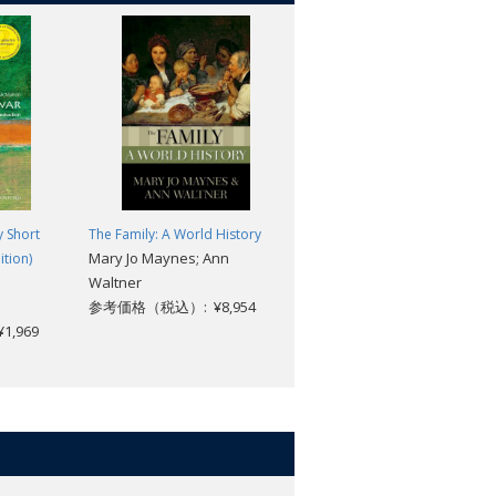
y Short
The Family: A World History
Postcolonialism: A Very Short
Mary Jo Maynes; Ann
ition)
Introduction (2nd edition)
Waltner
[#098]
参考価格（税込）: ¥8,954
Robert J.C. Young
,969
参考価格（税込）: ¥1,969