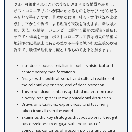
ジル…可視化されることの少ないさまざまな情景を紹介し、
ポストコロニアリズムが問いかけるものを浮かび上がらせる
革新的な手引きです。具体的な政治・社会・文化状況を出発
点に、下からの視点による理論や実践を訴えます。新版は人
種、民族、奴隷制、ジェンダーに関する最新の議論を反映し
章立てや構成を一新。ポストコロニアル主義は過去の半植民
地闘争の延長線上にある格差や不平等と戦う行動主義の政治
哲学で、脱植民地化を可能とするものであると解きます。
Introduces postcolonialism in both its historical and
contemporary manifestations
Analyses the political, social, and cultural realities of
the colonial experience, and of decolonization
This new edition contains updated material on race,
slavery, and gender in the postcolonial discussion
Draws on situations, experiences, and testimony
taken from all over the world
Examines the key strategies that postcolonial thought
has developed to engage with the impact of
sometimes centuries of western political and cultural