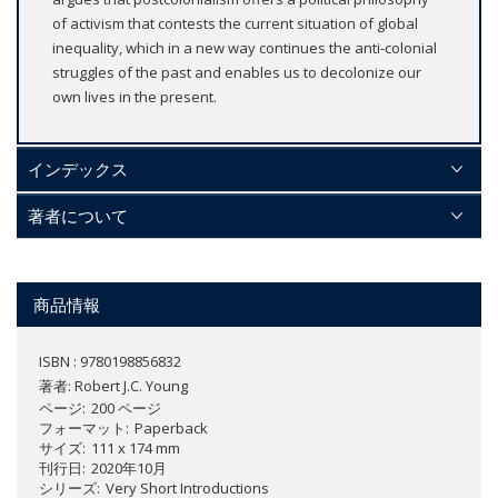
of activism that contests the current situation of global
inequality, which in a new way continues the anti-colonial
struggles of the past and enables us to decolonize our
own lives in the present.
インデックス
著者について
商品情報
ISBN : 9780198856832
著者:
Robert J.C. Young
ページ
200 ページ
フォーマット
Paperback
サイズ
111 x 174 mm
刊行日
2020年10月
シリーズ
Very Short Introductions