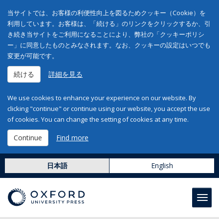
当サイトでは、お客様の利便性向上を図るためクッキー（Cookie）を
利用しています。お客様は、「続ける」のリンクをクリックするか、引
き続き当サイトをご利用になることにより、弊社の「クッキーポリシ
ー」に同意したものとみなされます。なお、クッキーの設定はいつでも
変更が可能です。
続ける
詳細を見る
We use cookies to enhance your experience on our website. By
clicking "continue" or continue using our website, you accept the use
of cookies. You can change the setting of cookies at any time.
Continue
Find more
日本語
English
Toggl
navig