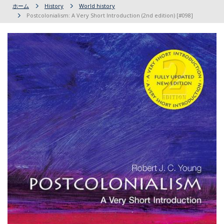
ホーム
History
World history
Postcolonialism: A Very Short Introduction (2nd edition) [#098]