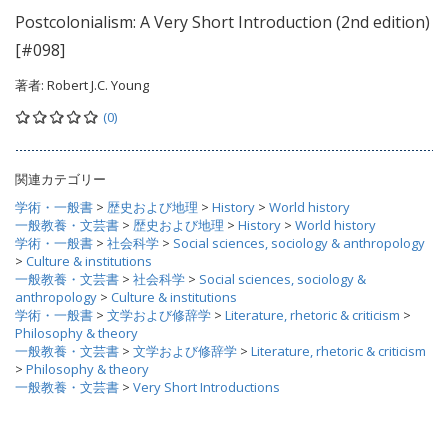
Postcolonialism: A Very Short Introduction (2nd edition)
[#098]
著者:
Robert J.C. Young
(0)
関連カテゴリー
学術・一般書
>
歴史および地理
>
History
>
World history
一般教養・文芸書
>
歴史および地理
>
History
>
World history
学術・一般書
>
社会科学
>
Social sciences, sociology & anthropology
>
Culture & institutions
一般教養・文芸書
>
社会科学
>
Social sciences, sociology &
anthropology
>
Culture & institutions
学術・一般書
>
文学および修辞学
>
Literature, rhetoric & criticism
>
Philosophy & theory
一般教養・文芸書
>
文学および修辞学
>
Literature, rhetoric & criticism
>
Philosophy & theory
一般教養・文芸書
>
Very Short Introductions