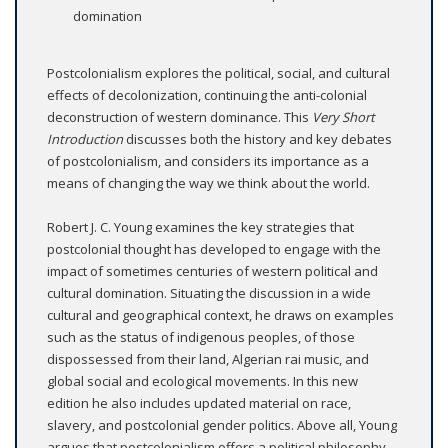
domination
Postcolonialism explores the political, social, and cultural
effects of decolonization, continuing the anti-colonial
deconstruction of western dominance. This
Very Short
Introduction
discusses both the history and key debates
of postcolonialism, and considers its importance as a
means of changing the way we think about the world.
Robert J. C. Young examines the key strategies that
postcolonial thought has developed to engage with the
impact of sometimes centuries of western political and
cultural domination. Situating the discussion in a wide
cultural and geographical context, he draws on examples
such as the status of indigenous peoples, of those
dispossessed from their land, Algerian rai music, and
global social and ecological movements. In this new
edition he also includes updated material on race,
slavery, and postcolonial gender politics. Above all, Young
argues that postcolonialism offers a political philosophy