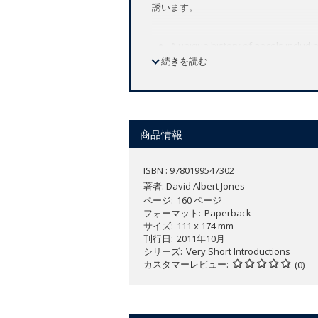
誘います。
A unique history of angels includi
続きを読む
Christianity
Explores how angels have been por
Considers the implications of ange
modern culture
商品情報
What are angels? Where were they firs
popular?
ISBN : 9780199547302
著者:
David Albert Jones
This
Very Short Introduction
outlines s
ページ
160 ページ
Christian spiritualities. It reflects 
フォーマット
Paperback
winged creatures of the pre-Raphaelites
サイズ
111 x 174 mm
Wenders'
Wings of Desire
, and Frank 
刊行日
2011年10月
シリーズ
Very Short Introductions
From the idea of the angel as a messen
カスタマーレビュー
(0)
implications of angels. It will ask why
culture.
It advances the view that reflecting o