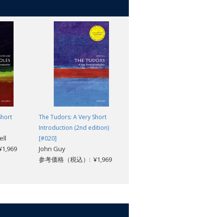
Short
The Tudors: A Very Short
Arbitration: A Very Short
Introduction (2nd edition)
Introduction [#667]
ell
Thomas Schultz; Thomas D.
[#020]
,969
John Guy
Grant
参考価格（税込）: ¥1,969
参考価格（税込）: ¥1,969