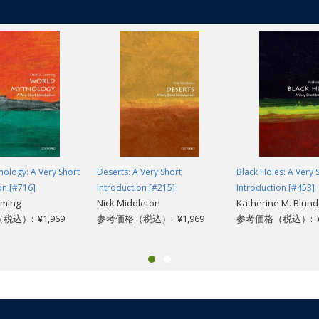
te our thoughts.
ology: A Very Short
Deserts: A Very Short
Black Holes: A Very 
on [#716]
Introduction [#215]
Introduction [#453]
eming
Nick Middleton
Katherine M. Blund
込）: ¥1,969
参考価格（税込）: ¥1,969
参考価格（税込）: ¥1