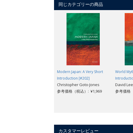
own right, the angels can still illumina
同じカテゴリーの商品
Modern Japan: A Very Short
World Myth
Introduction [#202]
Introducti
Christopher Goto-Jones
David Le
参考価格（税込）: ¥1,969
参考価格（税
カスタマーレビュー