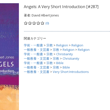
Angels: A Very Short Introduction [#287]
著者:
David Albert Jones
(0)
関連カテゴリー
学術・一般書
>
宗教
>
Religion
>
Religion
一般教養・文芸書
>
宗教
>
Religion
>
Religion
学術・一般書
>
宗教
>
Christianity
一般教養・文芸書
>
宗教
>
Christianity
学術・一般書
>
宗教
>
Bible
一般教養・文芸書
>
宗教
>
Bible
一般教養・文芸書
>
Very Short Introductions