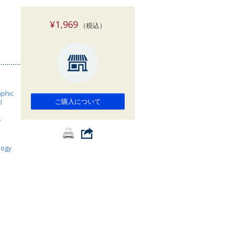
索
¥1,969
（税込）
phic
ご購入について
l
>
logy