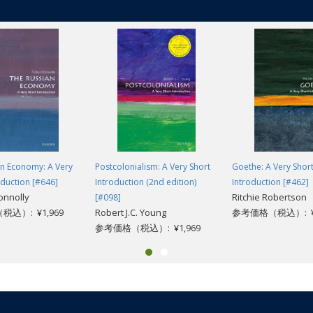
le link between oceans and climate. As polar ice melts and sea-levels ris
o the sea are threatened. As scientific exploration of the seas gathers pa
ion with the human environment is vital to our understanding of how we ca
an Economy: A Very
Postcolonialism: A Very Short
Goethe: A Very Shor
oduction [#646]
Introduction (2nd edition)
Introduction [#462]
onnolly
Ritchie Robertson
[#098]
込）: ¥1,969
Robert J.C. Young
参考価格（税込）: ¥1
参考価格（税込）: ¥1,969