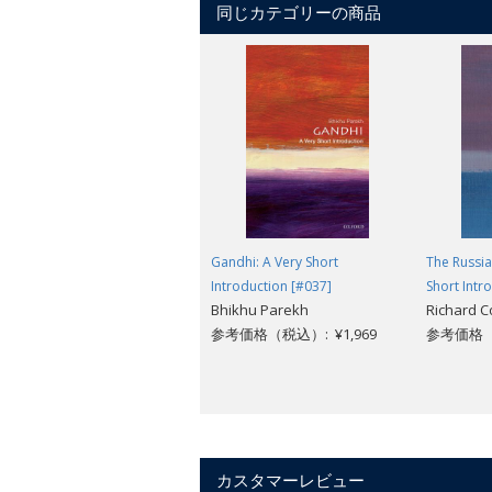
rich chemical broth; and the inseparab
同じカテゴリーの商品
their homes on low-lying lands close t
ocean-Earth systems and their interact
environments.
Gandhi: A Very Short
The Russi
Introduction [#037]
Short Intr
Bhikhu Parekh
Richard C
参考価格（税込）: ¥1,969
参考価格（税
カスタマーレビュー