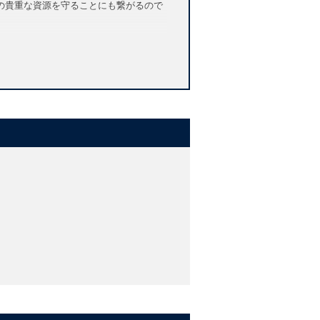
の貴重な資源を守ることにも繋がるので
energy, and minerals
net's surface and, in past geological
e great majority of that time. Today
number of undiscovered species on the
hey have become increasingly important
rt of the biogeochemical cycles of
and the plankton of the seas supports a
iders their relationship with, and
discusses why exploration and greater
also explores what we know of how
es that stir the waters and mix such a