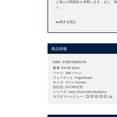
と海との関係性も考察します。また、海
す。
続きを読む
Introduces the scientific underst
Explains the links between oceans
Discusses the importance of the o
The importance of the oceans to life o
商品情報
time, has spread over 85%. Life on Ear
the seas still provide 99% of habitabl
ISBN : 9780199655076
planet. Our oceans are vital for the r
著者:
Dorrik Stow
as the source of food, energy in the fo
ページ
184 ページ
carbon, nitrogen, and other elements cr
フォーマット
Paperback
サイズ
111 x 174 mm
wealth of wildlife.
刊行日
2017年07月
シリーズ
Very Short Introductions
In this
Very Short Introduction
Dorrik S
カスタマーレビュー
(0)
exploitation by, humans. He shows ho
scientific understanding of the oceans
oceans originate, and evolve and chang