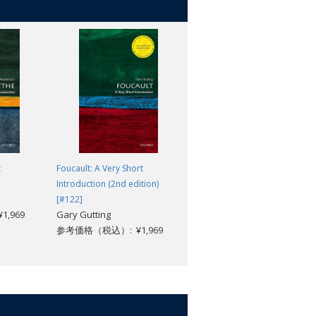
e, countless millions who have made
ce, the new knowledge gained of the
n preserve these ultimately fragile
t
Foucault: A Very Short
Feminist Philosophy: A Very
Introduction (2nd edition)
Short Introduction [#758]
Katharine Jenkins
[#122]
,969
Gary Gutting
参考価格（税込）: ¥1,969
参考価格（税込）: ¥1,969