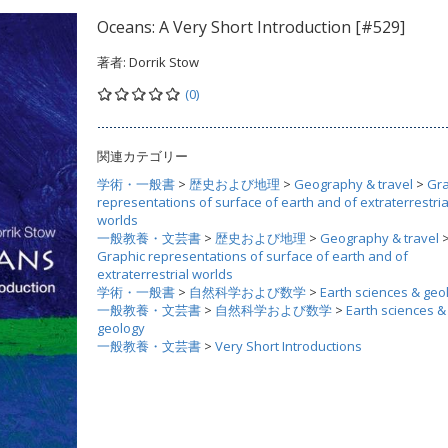
Oceans: A Very Short Introduction [#529]
著者:
Dorrik Stow
(0)
関連カテゴリー
学術・一般書
>
歴史および地理
>
Geography & travel
>
Gra
representations of surface of earth and of extraterrestria
worlds
一般教養・文芸書
>
歴史および地理
>
Geography & travel
Graphic representations of surface of earth and of
extraterrestrial worlds
学術・一般書
>
自然科学および数学
>
Earth sciences & geo
一般教養・文芸書
>
自然科学および数学
>
Earth sciences &
geology
一般教養・文芸書
>
Very Short Introductions