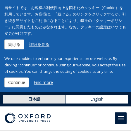
当サイトでは、お客様の利便性向上を図るためクッキー（Cookie）を
利用しています。お客様は、「続ける」のリンクをクリックするか、引
き続き当サイトをご利用になることにより、弊社の「クッキーポリシ
ー」に同意したものとみなされます。なお、クッキーの設定はいつでも
変更が可能です。
続ける
詳細を見る
We use cookies to enhance your experience on our website. By
clicking "continue" or continue using our website, you accept the use
of cookies. You can change the setting of cookies at any time.
Continue
Find more
日本語
English
Toggl
navig