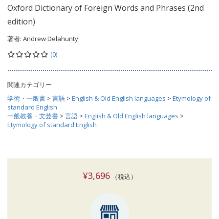
Oxford Dictionary of Foreign Words and Phrases (2nd
edition)
著者:
Andrew Delahunty
(0)
関連カテゴリー
学術・一般書
>
言語
>
English & Old English languages
>
Etymology of
standard English
一般教養・文芸書
>
言語
>
English & Old English languages
>
Etymology of standard English
¥3,696
（税込）