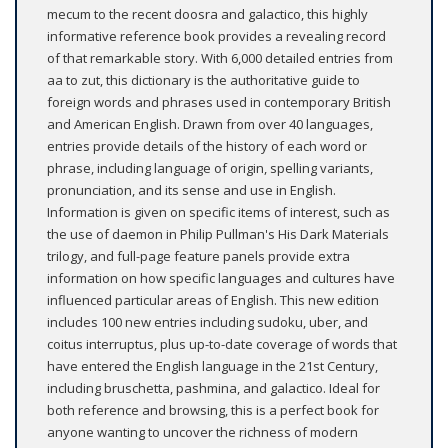
mecum to the recent doosra and galactico, this highly
informative reference book provides a revealing record
of that remarkable story. With 6,000 detailed entries from
aa to zut, this dictionary is the authoritative guide to
foreign words and phrases used in contemporary British
and American English. Drawn from over 40 languages,
entries provide details of the history of each word or
phrase, including language of origin, spelling variants,
pronunciation, and its sense and use in English.
Information is given on specific items of interest, such as
the use of daemon in Philip Pullman's His Dark Materials
trilogy, and full-page feature panels provide extra
information on how specific languages and cultures have
influenced particular areas of English. This new edition
includes 100 new entries including sudoku, uber, and
coitus interruptus, plus up-to-date coverage of words that
have entered the English language in the 21st Century,
including bruschetta, pashmina, and galactico. Ideal for
both reference and browsing, this is a perfect book for
anyone wanting to uncover the richness of modern