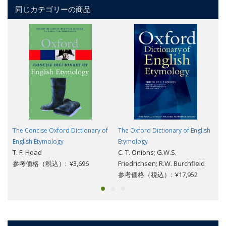
同じカテゴリーの商品
The Concise Oxford Dictionary of
The Oxford Dictionary of English
English Etymology
Etymology
T. F. Hoad
C. T. Onions; G.W.S.
参考価格（税込）: ¥3,696
Friedrichsen; R.W. Burchfield
参考価格（税込）: ¥17,952