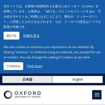
当サイトでは、お客様の利便性向上を図るためクッキー（Cookie）を
利用しています。お客様は、「続ける」のリンクをクリックするか、引
き続き当サイトをご利用になることにより、弊社の「クッキーポリシ
ー」に同意したものとみなされます。なお、クッキーの設定はいつでも
変更が可能です。
続ける
詳細を見る
We use cookies to enhance your experience on our website. By
clicking "continue" or continue using our website, you accept the use
of cookies. You can change the setting of cookies at any time.
Continue
Find more
日本語
English
Toggl
navig