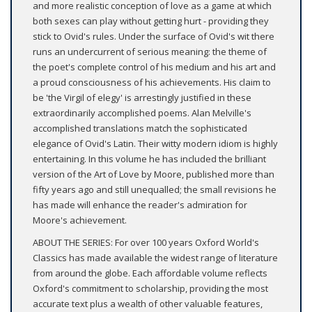
and more realistic conception of love as a game at which
both sexes can play without getting hurt - providing they
stick to Ovid's rules. Under the surface of Ovid's wit there
runs an undercurrent of serious meaning: the theme of
the poet's complete control of his medium and his art and
a proud consciousness of his achievements. His claim to
be 'the Virgil of elegy' is arrestingly justified in these
extraordinarily accomplished poems. Alan Melville's
accomplished translations match the sophisticated
elegance of Ovid's Latin. Their witty modern idiom is highly
entertaining. In this volume he has included the brilliant
version of the Art of Love by Moore, published more than
fifty years ago and still unequalled; the small revisions he
has made will enhance the reader's admiration for
Moore's achievement.
ABOUT THE SERIES: For over 100 years Oxford World's
Classics has made available the widest range of literature
from around the globe. Each affordable volume reflects
Oxford's commitment to scholarship, providing the most
accurate text plus a wealth of other valuable features,