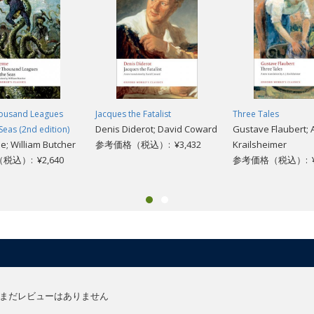
ousand Leagues
Jacques the Fatalist
Three Tales
Denis Diderot; David Coward
Gustave Flaubert; A.
Seas (2nd edition)
e; William Butcher
参考価格（税込）: ¥3,432
Krailsheimer
込）: ¥2,640
参考価格（税込）: ¥2
まだレビューはありません