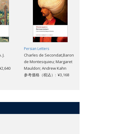
Persian Letters
The Bright Side of Life
 J.
Charles de Secondat,Baron
Emile Zola; Andrew Rothwell
de Montesquieu; Margaret
参考価格（税込）: ¥2,904
,640
Mauldon; Andrew Kahn
参考価格（税込）: ¥3,168