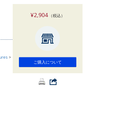
索
¥2,904
（税込）
tures
>
ご購入について