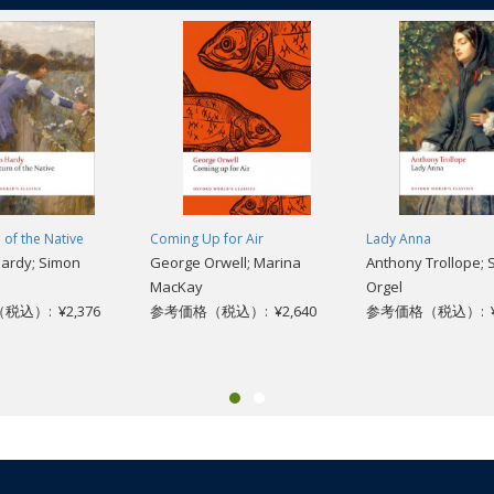
 of the Native
Coming Up for Air
Lady Anna
ardy; Simon
George Orwell; Marina
Anthony Trollope;
MacKay
Orgel
込）: ¥2,376
参考価格（税込）: ¥2,640
参考価格（税込）: ¥2