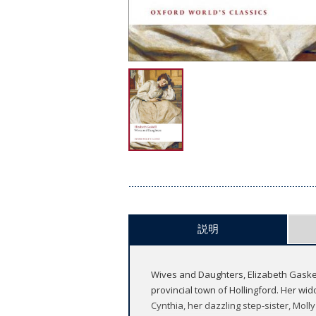
説明
Wives and Daughters, Elizabeth Gaskell
provincial town of Hollingford. Her wid
Cynthia, her dazzling step-sister, Moll