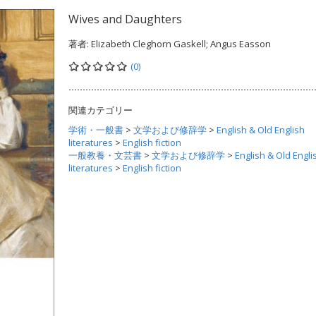
Wives and Daughters
著者:
Elizabeth Cleghorn Gaskell; Angus Easson
(0)
関連カテゴリー
学術・一般書
>
文学および修辞学
>
English & Old English
literatures
>
English fiction
一般教養・文芸書
>
文学および修辞学
>
English & Old Engli
literatures
>
English fiction