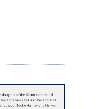
 daughter of the doctor in the small
els she lacks, but until the arrival of
ns is that of Squire Hamley and his two