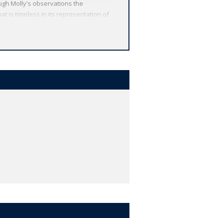
ough Molly's observations the
at is timeless in its representation of
aws on a full collation of the
rld's Classics has made available the
arship, providing the most accurate
o clarify the text, up-to-date