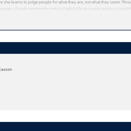
ove she learns to judge people for what they are, not what they seem. Thr
hanges of early nineteenth-century English life are made vivid in a novel th
irst to be based in the original Cornhill Magazine serialization of 1864-6, dr
te text so far available. *ABOUT THE SERIES: For over 100 years Oxford Wo
 the globe. Each affordable volume reflects Oxford's commitment to schol
tures, including expert introductions by leading authorities, helpful notes t
much more.
 Easson