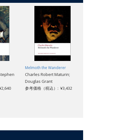
Melmoth the Wanderer
Selected Stories
 Stephen
Charles Robert Maturin;
Katherine Mansfield; Angela
Douglas Grant
Smith
,640
参考価格（税込）: ¥3,432
参考価格（税込）: ¥2,376