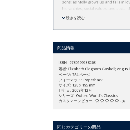
sons; as Molly grows up and falls in l
hierarchies, social values, and social c
human relationships. This edition, the f
続きを読む
manuscript to present the most accura
widest range of literature from around
text plus a wealth of other valuable fea
bibliographies for further study, and 
商品情報
ISBN : 9780199538263
著者:
Elizabeth Cleghorn Gaskell; Angus
ページ
784 ページ
フォーマット
Paperback
サイズ
128 x 195 mm
刊行日
2008年12月
シリーズ
Oxford World's Classics
カスタマーレビュー
(0)
同じカテゴリーの商品