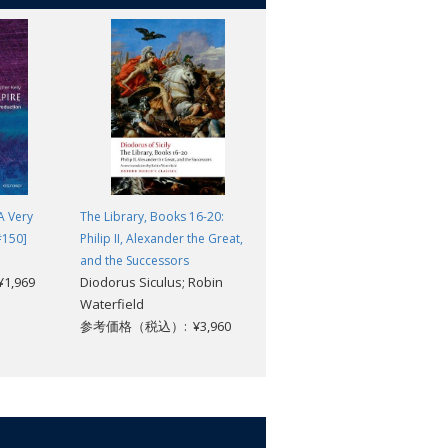
A Very
The Library, Books 16-20:
The Annals: The Reigns of
#150]
Philip II, Alexander the Great,
Tiberius, Claudius, and Nero
Cornelius Tacitus; J. C.
and the Successors
,969
Diodorus Siculus; Robin
Yardley
Waterfield
参考価格（税込）: ¥3,432
参考価格（税込）: ¥3,960