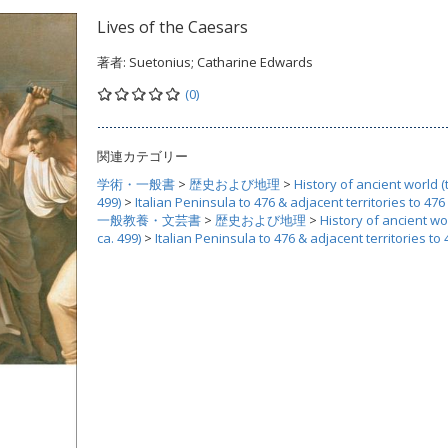
Lives of the Caesars
著者:
Suetonius; Catharine Edwards
(0)
関連カテゴリー
学術・一般書
>
歴史および地理
>
History of ancient world (
499)
>
Italian Peninsula to 476 & adjacent territories to 476
一般教養・文芸書
>
歴史および地理
>
History of ancient wo
ca. 499)
>
Italian Peninsula to 476 & adjacent territories to 