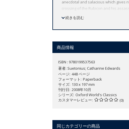
anecdotal and salacious which gives ri
crossing of the Rubicon and his assass
presents a vivid picture of the empero
続きを読む
of the Caesars was to set the tone for
SERIES: For over 100 years Oxford Wor
reflects Oxford's commitment to schola
by leading authorities, helpful notes t
商品情報
ISBN : 9780199537563
著者:
Suetonius; Catharine Edwards
ページ
448 ページ
フォーマット
Paperback
サイズ
130 x 197 mm
刊行日
2008年10月
シリーズ
Oxford World's Classics
カスタマーレビュー
(0)
同じカテゴリーの商品