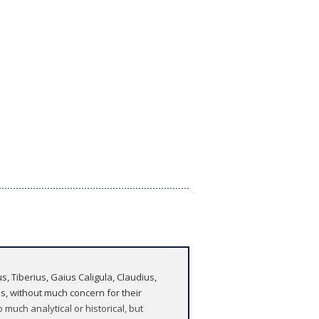
 Tiberius, Gaius Caligula, Claudius,
s, without much concern for their
 much analytical or historical, but