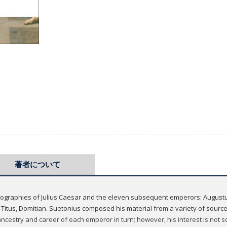
著者について
iographies of Julius Caesar and the eleven subsequent emperors: Augustus,
, Titus, Domitian. Suetonius composed his material from a variety of source
 ancestry and career of each emperor in turn; however, his interest is not so