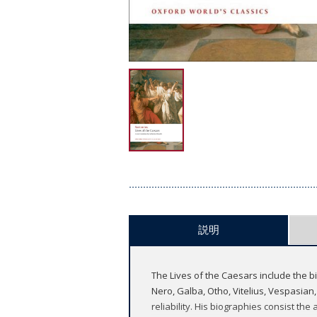
説明
The Lives of the Caesars include the b
Nero, Galba, Otho, Vitelius, Vespasian
reliability. His biographies consist the