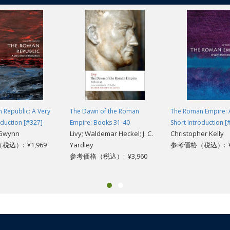
 Republic: A Very
The Dawn of the Roman
The Roman Empire: 
oduction [#327]
Empire: Books 31-40
Short Introduction [
 Gwynn
Livy; Waldemar Heckel; J. C.
Christopher Kelly
込）: ¥1,969
Yardley
参考価格（税込）: ¥1
参考価格（税込）: ¥3,960