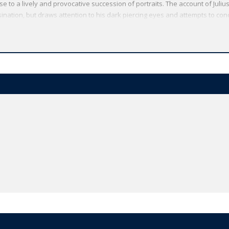
se to a lively and provocative succession of portraits. The account of Juli
ination, but draws attention to his dark piercing eyes and attempts to conc
r's grotesque appearance, his waywardness, and his insane cruelties. The
 biography throughout western literature - his work remains thoroughly re
ld's Classics has made available the widest range of literature from arou
rship, providing the most accurate text plus a wealth of other valuable fea
o clarify the text, up-to-date bibliographies for further study, and much mor