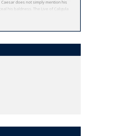
us Caesar does not simply mention his
eal his baldness. The Live of Caligula
 format and style of Suetonius' Lives
adable and full of interest. *ABOUT THE
nd the globe. Each affordable volume
tures, including expert introductions
e.