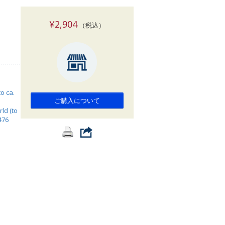
索
¥2,904
（税込）
to ca.
ご購入について
rld (to
476