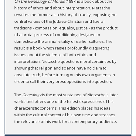
On the Genealogy of Morals
(1887) is a book about the
history of ethics and about interpretation. Nietzsche
rewrites the former as a history of cruelty, exposing the
central values of the Judaeo-Christian and liberal
traditions - compassion, equality, justice - as the product
of a brutal process of conditioning designed to
domesticate the animal vitality of earlier cultures. The
result is a book which raises profoundly disquieting
issues about the violence of both ethics and
interpretation. Nietzsche questions moral certainties by
showing that religion and science have no claim to
absolute truth, before turning on his own arguments in
order to call their very presuppositions into question.
The
Genealogy
is the most sustained of Nietzsche's later
works and offers one of the fullest expressions of his
characteristic concerns. This edition places his ideas
within the cultural context of his own time and stresses
the relevance of his work for a contemporary audience.