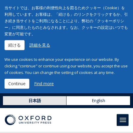
当サイトでは、お客様の利便性向上を図るためクッキー（Cookie）を
利用しています。お客様は、「続ける」のリンクをクリックするか、引
き続き当サイトをご利用になることにより、弊社の「クッキーポリシ
ー」に同意したものとみなされます。なお、クッキーの設定はいつでも
変更が可能です。
続ける
詳細を見る
We use cookies to enhance your experience on our website. By
clicking "continue" or continue using our website, you accept the use
of cookies. You can change the setting of cookies at any time.
Continue
Find more
日本語
English
Toggl
navig