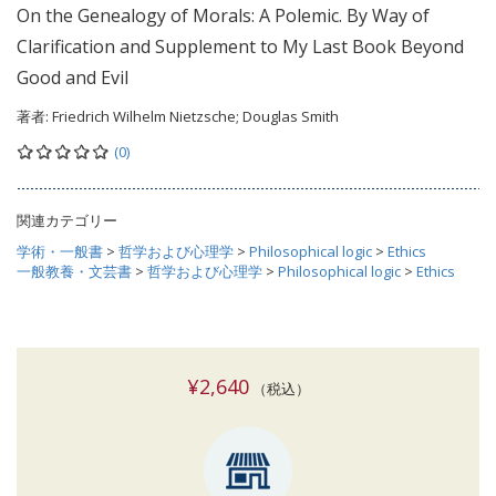
On the Genealogy of Morals: A Polemic. By Way of
Clarification and Supplement to My Last Book Beyond
Good and Evil
著者:
Friedrich Wilhelm Nietzsche; Douglas Smith
(0)
関連カテゴリー
学術・一般書
>
哲学および心理学
>
Philosophical logic
>
Ethics
一般教養・文芸書
>
哲学および心理学
>
Philosophical logic
>
Ethics
¥2,640
（税込）