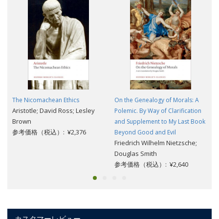
The Nicomachean Ethics
On the Genealogy of Morals: A
Aristotle; David Ross; Lesley
Polemic. By Way of Clarification
Brown
and Supplement to My Last Book
参考価格（税込）: ¥2,376
Beyond Good and Evil
Friedrich Wilhelm Nietzsche;
Douglas Smith
参考価格（税込）: ¥2,640
カスタマーレビュー