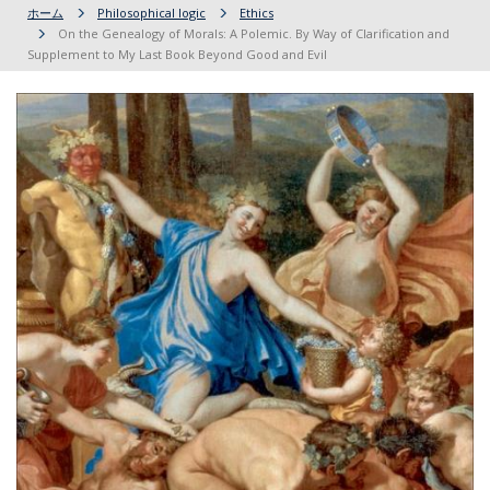
ホーム
Philosophical logic
Ethics
On the Genealogy of Morals: A Polemic. By Way of Clarification and
Supplement to My Last Book Beyond Good and Evil