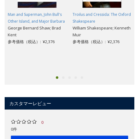
Man and Superman, John Bull's
Troilus and Cressida: The Oxford
Other Island, and Major Barbara
Shakespeare
George Bernard Shaw; Brad
William Shakespeare; Kenneth
Kent
Muir
参考価格（税込）: ¥2,376
参考価格（税込）: ¥2,376
カスタマーレビュー
0
0件