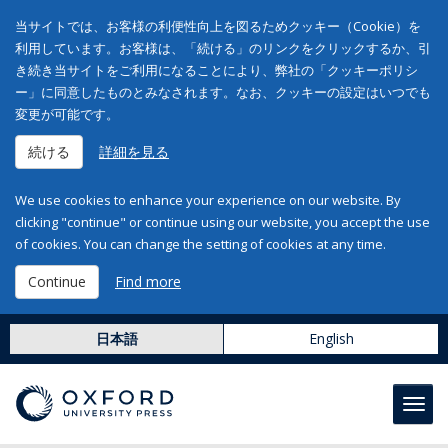
当サイトでは、お客様の利便性向上を図るためクッキー（Cookie）を
利用しています。お客様は、「続ける」のリンクをクリックするか、引
き続き当サイトをご利用になることにより、弊社の「クッキーポリシ
ー」に同意したものとみなされます。なお、クッキーの設定はいつでも
変更が可能です。
続ける
詳細を見る
We use cookies to enhance your experience on our website. By
clicking "continue" or continue using our website, you accept the use
of cookies. You can change the setting of cookies at any time.
Continue
Find more
日本語
English
Toggl
navig