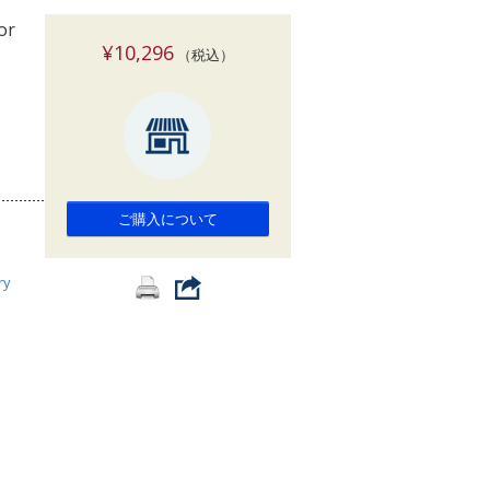
索
or
¥10,296
（税込）
ご購入について
ry