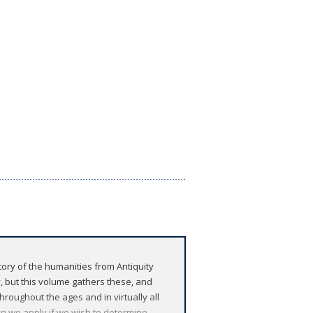
tory of the humanities from Antiquity
hy, but this volume gathers these, and
hroughout the ages and in virtually all
 can we apply if we wish to determine