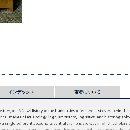
インデックス
著者について
itten, but A New History of the Humanities offers the first overarching his
ical studies of musicology, logic, art history, linguistics, and historiograp
 a single coherent account. Its central theme is the way in which scholars t
tterns in texts, art, music, languages, literature, and the past. What rules