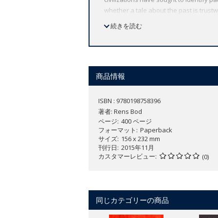
whether a tale about the past is trustw
describe all possible grammatical se
続きを読む
contends that the hallowed opposition
concerned with unique events and herme
of this inquiry. A New History of the 
intellectual giants their rightful place 
商品情報
ISBN : 9780198758396
著者:
Rens Bod
ページ
400 ページ
フォーマット
Paperback
サイズ
156 x 232 mm
刊行日
2015年11月
カスタマーレビュー
(0)
同じカテゴリーの商品