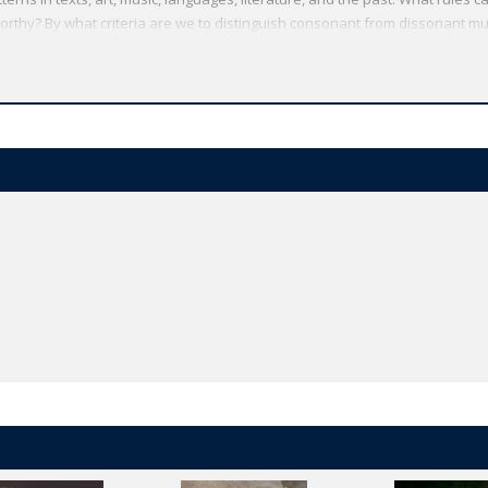
orthy? By what criteria are we to distinguish consonant from dissonant mus
ntences in a language? How can modern digital methods enhance pattern-s
 between the sciences (mathematical, experimental, dominated by universa
neutic methods) is a mistake born of a myopic failure to appreciate the p
Humanities amounts to a persuasive plea to give Panini, Valla, Bopp, and c
next to the likes of Galileo, Newton, and Einstein.