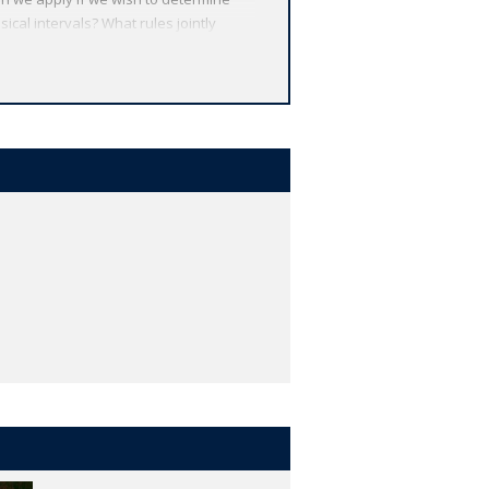
ical intervals? What rules jointly
eeking in the humanities? Rens Bod
l laws) and the humanities (allegedly
attern-seeking that lies at the heart
ountless other often overlooked