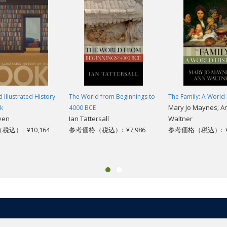
 Illustrated History
The World from Beginnings to
The Family: A World 
Mary Jo Maynes; A
k
4000 BCE
ven
Ian Tattersall
Waltner
込）: ¥10,164
参考価格（税込）: ¥7,986
参考価格（税込）: ¥8