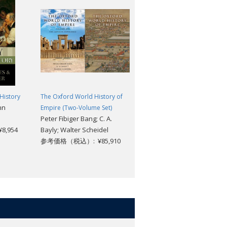
History
The Oxford World History of
A New History of the
nn
Empire (Two-Volume Set)
Humanities: The Search for
Peter Fibiger Bang; C. A.
Principles and Patterns from
,954
Bayly; Walter Scheidel
Antiquity to the Present
参考価格（税込）: ¥85,910
Rens Bod
参考価格（税込）: ¥10,296