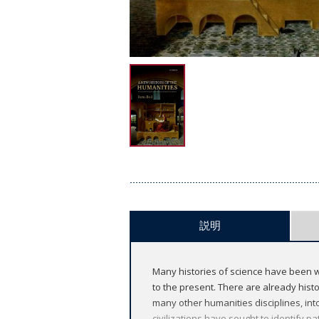
説明
Many histories of science have been wr
to the present. There are already histor
many other humanities disciplines, into
civilizations have sought to identify pa