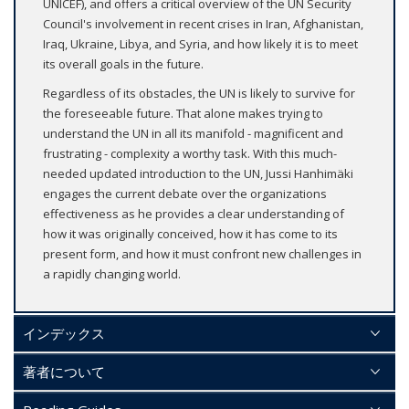
UNICEF), and offers a critical overview of the UN Security
Council's involvement in recent crises in Iran, Afghanistan,
Iraq, Ukraine, Libya, and Syria, and how likely it is to meet
its overall goals in the future.
Regardless of its obstacles, the UN is likely to survive for
the foreseeable future. That alone makes trying to
understand the UN in all its manifold - magnificent and
frustrating - complexity a worthy task. With this much-
needed updated introduction to the UN, Jussi Hanhimäki
engages the current debate over the organizations
effectiveness as he provides a clear understanding of
how it was originally conceived, how it has come to its
present form, and how it must confront new challenges in
a rapidly changing world.
インデックス
著者について