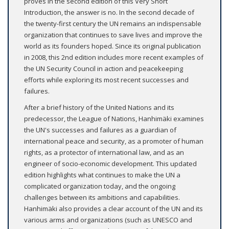
proves in the second edition of this Very Short
Introduction, the answer is no. In the second decade of
the twenty-first century the UN remains an indispensable
organization that continues to save lives and improve the
world as its founders hoped. Since its original publication
in 2008, this 2nd edition includes more recent examples of
the UN Security Council in action and peacekeeping
efforts while exploring its most recent successes and
failures.
After a brief history of the United Nations and its
predecessor, the League of Nations, Hanhimäki examines
the UN's successes and failures as a guardian of
international peace and security, as a promoter of human
rights, as a protector of international law, and as an
engineer of socio-economic development. This updated
edition highlights what continues to make the UN a
complicated organization today, and the ongoing
challenges between its ambitions and capabilities.
Hanhimäki also provides a clear account of the UN and its
various arms and organizations (such as UNESCO and