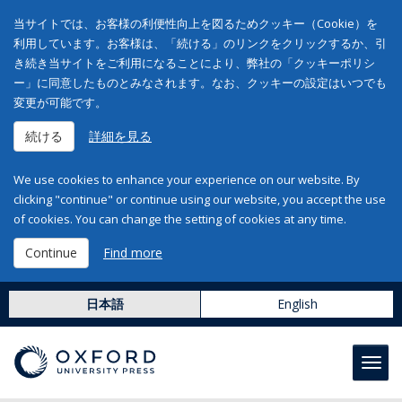
当サイトでは、お客様の利便性向上を図るためクッキー（Cookie）を
利用しています。お客様は、「続ける」のリンクをクリックするか、引
き続き当サイトをご利用になることにより、弊社の「クッキーポリシ
ー」に同意したものとみなされます。なお、クッキーの設定はいつでも
変更が可能です。
続ける
詳細を見る
We use cookies to enhance your experience on our website. By
clicking "continue" or continue using our website, you accept the use
of cookies. You can change the setting of cookies at any time.
Continue
Find more
日本語
English
Toggl
navig