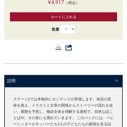
¥4,917
（税込）
カートに入れる
数量
説明
ステージ2では本格的にセンテンスが登場します。単語の意
味を覚え、イラストと文章の関係からストーリーの流れを追
い、展開を予想し、物語全体を理解する過程で、自然な話こ
とばや、その音にも慣れていきます。 このパックには、ベビ
ーシッターがキッパーたち3人の子どもたちの面倒を見る話