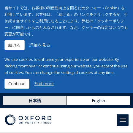
当サイトでは、お客様の利便性向上を図るためクッキー（Cookie）を
利用しています。お客様は、「続ける」のリンクをクリックするか、引
き続き当サイトをご利用になることにより、弊社の「クッキーポリシ
ー」に同意したものとみなされます。なお、クッキーの設定はいつでも
変更が可能です。
続ける
詳細を見る
We use cookies to enhance your experience on our website. By
clicking "continue" or continue using our website, you accept the use
of cookies. You can change the setting of cookies at any time.
Continue
Find more
日本語
English
Toggl
navig