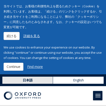
当サイトでは、お客様の利便性向上を図るためクッキー（Cookie）を
利用しています。お客様は、「続ける」のリンクをクリックするか、引
き続き当サイトをご利用になることにより、弊社の「クッキーポリシ
ー」に同意したものとみなされます。なお、クッキーの設定はいつでも
変更が可能です。
続ける
詳細を見る
We use cookies to enhance your experience on our website. By
clicking "continue" or continue using our website, you accept the use
of cookies. You can change the setting of cookies at any time.
Continue
Find more
日本語
English
Toggl
navig