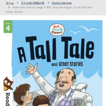
ホーム
子ども向け英語の本
Home Learning
Read with Oxford: Stage 4: Biff, Chip and Kipper: A Tall Tale and
Other Stories