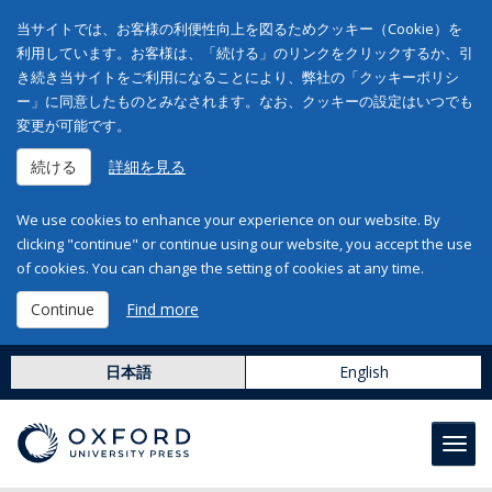
当サイトでは、お客様の利便性向上を図るためクッキー（Cookie）を
利用しています。お客様は、「続ける」のリンクをクリックするか、引
き続き当サイトをご利用になることにより、弊社の「クッキーポリシ
ー」に同意したものとみなされます。なお、クッキーの設定はいつでも
変更が可能です。
続ける
詳細を見る
We use cookies to enhance your experience on our website. By
clicking "continue" or continue using our website, you accept the use
of cookies. You can change the setting of cookies at any time.
Continue
Find more
日本語
English
Toggl
navig