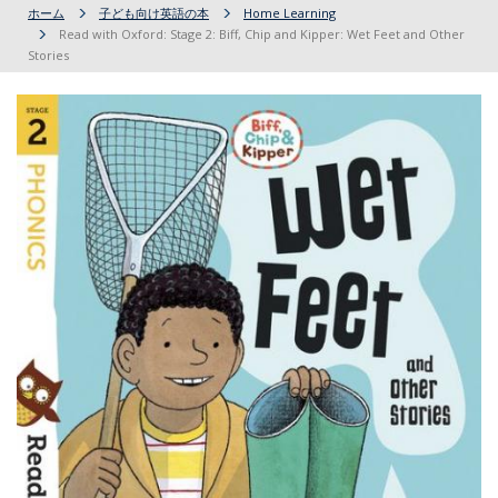
ホーム
子ども向け英語の本
Home Learning
Read with Oxford: Stage 2: Biff, Chip and Kipper: Wet Feet and Other
Stories