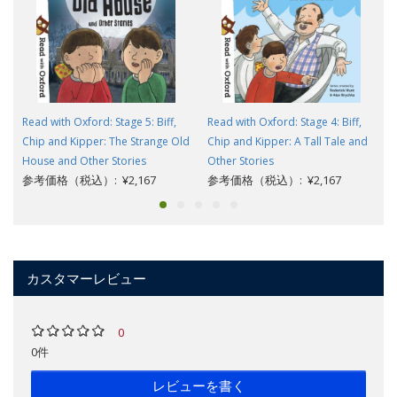
Read with Oxford: Stage 5: Biff,
Read with Oxford: Stage 4: Biff,
Chip and Kipper: The Strange Old
Chip and Kipper: A Tall Tale and
House and Other Stories
Other Stories
参考価格（税込）: ¥2,167
参考価格（税込）: ¥2,167
カスタマーレビュー
0
0件
レビューを書く