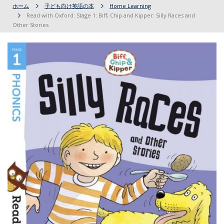
ホーム
子ども向け英語の本
Home Learning
Read with Oxford: Stage 1: Biff, Chip and Kipper: Silly Races and
Other Stories