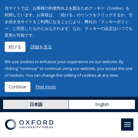
当サイトでは、お客様の利便性向上を図るためクッキー（Cookie）を
利用しています。お客様は、「続ける」のリンクをクリックするか、引
き続き当サイトをご利用になることにより、弊社の「クッキーポリシ
ー」に同意したものとみなされます。なお、クッキーの設定はいつでも
変更が可能です。
続ける
詳細を見る
We use cookies to enhance your experience on our website. By
clicking "continue" or continue using our website, you accept the use
of cookies. You can change the setting of cookies at any time.
Continue
Find more
日本語
English
Toggl
navig