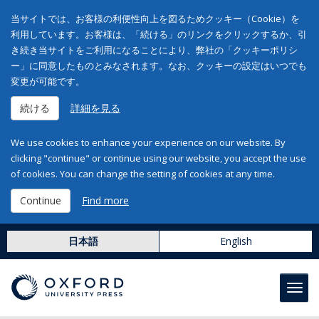
当サイトでは、お客様の利便性向上を図るためクッキー（Cookie）を
利用しています。お客様は、「続ける」のリンクをクリックするか、引
き続き当サイトをご利用になることにより、弊社の「クッキーポリシ
ー」に同意したものとみなされます。なお、クッキーの設定はいつでも
変更が可能です。
続ける
詳細を見る
We use cookies to enhance your experience on our website. By
clicking "continue" or continue using our website, you accept the use
of cookies. You can change the setting of cookies at any time.
Continue
Find more
日本語
English
Toggl
navig