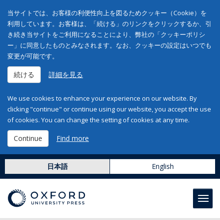
当サイトでは、お客様の利便性向上を図るためクッキー（Cookie）を
利用しています。お客様は、「続ける」のリンクをクリックするか、引
き続き当サイトをご利用になることにより、弊社の「クッキーポリシ
ー」に同意したものとみなされます。なお、クッキーの設定はいつでも
変更が可能です。
続ける
詳細を見る
We use cookies to enhance your experience on our website. By
clicking "continue" or continue using our website, you accept the use
of cookies. You can change the setting of cookies at any time.
Continue
Find more
日本語
English
Toggl
navig