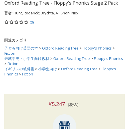
Oxford Reading Tree - Floppy's Phonics Stage 2 Pack
著者:
Hunt, Roderick; Brychta, A.; Shon, Nick
(0)
関連カテゴリー
子ども向け英語の本
>
Oxford Reading Tree
>
Floppy's Phonics
>
Fiction
未就学児・小学生向け教材
>
Oxford Reading Tree
>
Floppy's Phonics
>
Fiction
イギリスの教科書
>
小学生向け
>
Oxford Reading Tree
>
Floppy's
Phonics
>
Fiction
¥5,247
（税込）