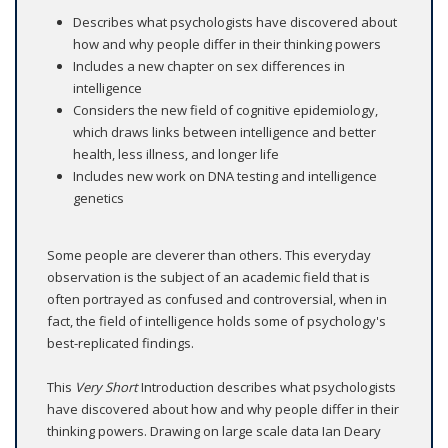
Describes what psychologists have discovered about
how and why people differ in their thinking powers
Includes a new chapter on sex differences in
intelligence
Considers the new field of cognitive epidemiology,
which draws links between intelligence and better
health, less illness, and longer life
Includes new work on DNA testing and intelligence
genetics
Some people are cleverer than others. This everyday
observation is the subject of an academic field that is
often portrayed as confused and controversial, when in
fact, the field of intelligence holds some of psychology's
best-replicated findings.
This
Very Short
Introduction describes what psychologists
have discovered about how and why people differ in their
thinking powers. Drawing on large scale data Ian Deary