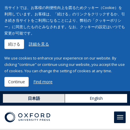
当サイトでは、お客様の利便性向上を図るためクッキー（Cookie）を
利用しています。お客様は、「続ける」のリンクをクリックするか、引
き続き当サイトをご利用になることにより、弊社の「クッキーポリシ
ー」に同意したものとみなされます。なお、クッキーの設定はいつでも
変更が可能です。
続ける
詳細を見る
We use cookies to enhance your experience on our website. By
clicking "continue" or continue using our website, you accept the use
of cookies. You can change the setting of cookies at any time.
Continue
Find more
日本語
English
Toggl
navig