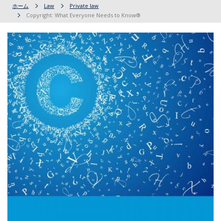
ホーム
Law
Private law
Copyright: What Everyone Needs to Know®