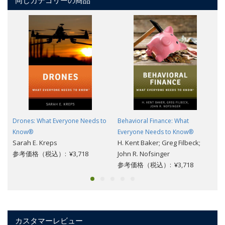
Drones: What Everyone Needs to
Behavioral Finance: What
Know®
Everyone Needs to Know®
Sarah E. Kreps
H. Kent Baker; Greg Filbeck;
参考価格（税込）: ¥3,718
John R. Nofsinger
参考価格（税込）: ¥3,718
カスタマーレビュー