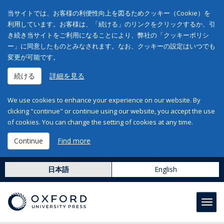
当サイトでは、お客様の利便性向上を図るためクッキー（Cookie）を
利用しています。お客様は、「続ける」のリンクをクリックするか、引
き続き当サイトをご利用になることにより、弊社の「クッキーポリシ
ー」に同意したものとみなされます。なお、クッキーの設定はいつでも
変更が可能です。
続ける
詳細を見る
We use cookies to enhance your experience on our website. By
clicking "continue" or continue using our website, you accept the use
of cookies. You can change the setting of cookies at any time.
Continue
Find more
日本語
English
Toggl
navig