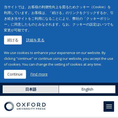
当サイトでは、お客様の利便性向上を図るためクッキー（Cookie）を
利用しています。お客様は、「続ける」のリンクをクリックするか、引
き続き当サイトをご利用になることにより、弊社の「クッキーポリシ
ー」に同意したものとみなされます。なお、クッキーの設定はいつでも
変更が可能です。
続ける
詳細を見る
We use cookies to enhance your experience on our website. By
clicking "continue" or continue using our website, you accept the use
of cookies. You can change the setting of cookies at any time.
Continue
Find more
日本語
English
Toggl
navig