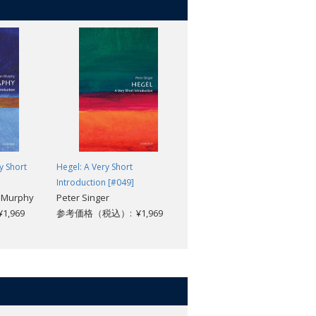
y Short
Hegel: A Very Short
Love: A Very Short Introductio
Introduction [#049]
[#415]
n Murphy
Peter Singer
Ronald De Sousa
,969
参考価格（税込）: ¥1,969
参考価格（税込）: ¥1,969