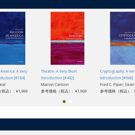
n America: A Very
Theatre: A Very Short
Cryptography: A Ver
oduction [#184]
Introduction [#402]
Introduction [#068]
eal
Marvin Carlson
Fred C. Piper; Sea
込）: ¥1,969
参考価格（税込）: ¥1,969
参考価格（税込）: ¥1