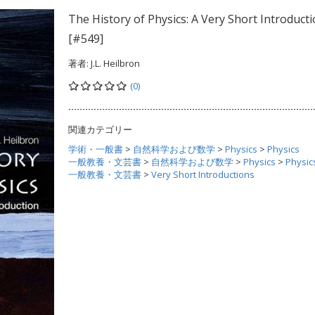
The History of Physics: A Very Short Introduct
[#549]
著者:
J.L. Heilbron
(0)
関連カテゴリー
学術・一般書
>
自然科学および数学
>
Physics
>
Physics
一般教養・文芸書
>
自然科学および数学
>
Physics
>
Physic
一般教養・文芸書
>
Very Short Introductions