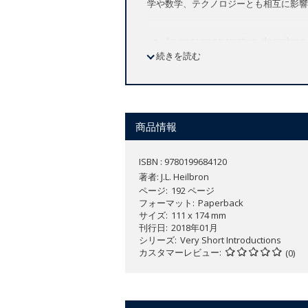
学や数学、テクノロジーとも相互に影響
An engaging narrative, describing
続きを読む
in Ancient Greece to its current wo
Explores the emergence of "physics
the societies that have supported 
Discusses the limits of our knowl
First published in hardback as
Phy
商品情報
​
How does the physics we know today - a 
ISBN : 9780199684120
liberal art in Ancient Greece? What is 
著者:
J.L. Heilbron
modern massive international projects
ページ
192 ページ
フォーマット
Paperback
This
Very Short Introduction
introduces
サイズ
111 x 174 mm
much of it; to medieval scholar-theolog
刊行日
2018年01月
universe. We visit the 'House of Wisdom
シリーズ
Very Short Introductions
カスタマーレビュー
and the academies of the 18th century; 
(0)
between physics, philosophy, mathemat
place and purpose of physics in the cu