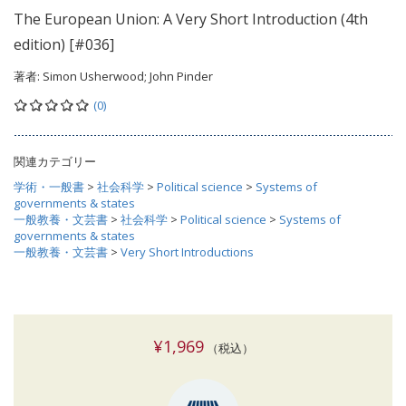
The European Union: A Very Short Introduction (4th
edition) [#036]
著者:
Simon Usherwood; John Pinder
(0)
関連カテゴリー
学術・一般書
>
社会科学
>
Political science
>
Systems of
governments & states
一般教養・文芸書
>
社会科学
>
Political science
>
Systems of
governments & states
一般教養・文芸書
>
Very Short Introductions
¥1,969
（税込）