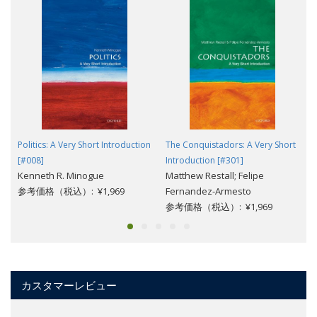
Politics: A Very Short Introduction
The Conquistadors: A Very Short
[#008]
Introduction [#301]
Kenneth R. Minogue
Matthew Restall; Felipe
参考価格（税込）: ¥1,969
Fernandez-Armesto
参考価格（税込）: ¥1,969
カスタマーレビュー