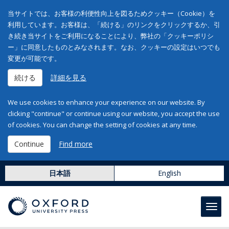
当サイトでは、お客様の利便性向上を図るためクッキー（Cookie）を
利用しています。お客様は、「続ける」のリンクをクリックするか、引
き続き当サイトをご利用になることにより、弊社の「クッキーポリシ
ー」に同意したものとみなされます。なお、クッキーの設定はいつでも
変更が可能です。
続ける
詳細を見る
We use cookies to enhance your experience on our website. By
clicking "continue" or continue using our website, you accept the use
of cookies. You can change the setting of cookies at any time.
Continue
Find more
日本語
English
Toggl
navig