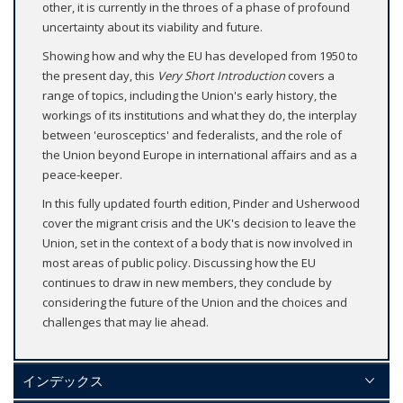
other, it is currently in the throes of a phase of profound
uncertainty about its viability and future.
Showing how and why the EU has developed from 1950 to
the present day, this
Very Short Introduction
covers a
range of topics, including the Union's early history, the
workings of its institutions and what they do, the interplay
between 'eurosceptics' and federalists, and the role of
the Union beyond Europe in international affairs and as a
peace-keeper.
In this fully updated fourth edition, Pinder and Usherwood
cover the migrant crisis and the UK's decision to leave the
Union, set in the context of a body that is now involved in
most areas of public policy. Discussing how the EU
continues to draw in new members, they conclude by
considering the future of the Union and the choices and
challenges that may lie ahead.
インデックス