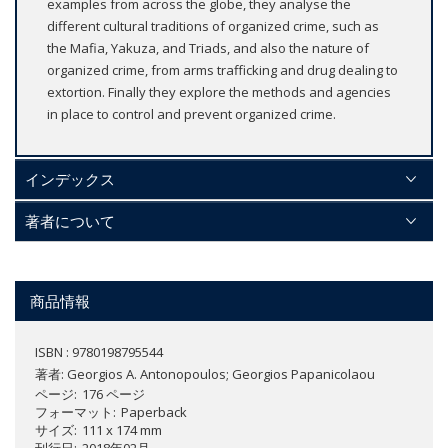
examples from across the globe, they analyse the
different cultural traditions of organized crime, such as
the Mafia, Yakuza, and Triads, and also the nature of
organized crime, from arms trafficking and drug dealing to
extortion. Finally they explore the methods and agencies
in place to control and prevent organized crime.
インデックス
著者について
商品情報
ISBN : 9780198795544
著者:
Georgios A. Antonopoulos; Georgios Papanicolaou
ページ
176 ページ
フォーマット
Paperback
サイズ
111 x 174 mm
刊行日
2018年02月