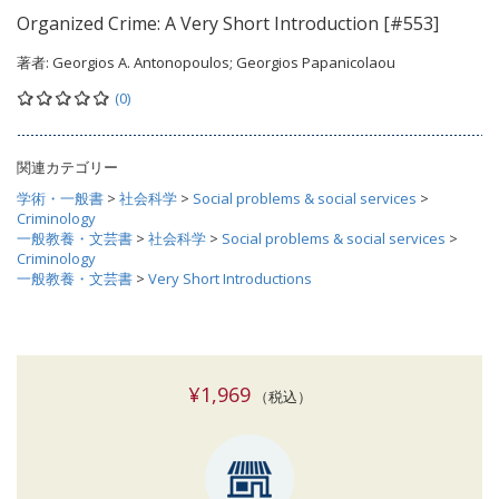
Organized Crime: A Very Short Introduction [#553]
著者:
Georgios A. Antonopoulos; Georgios Papanicolaou
(0)
関連カテゴリー
学術・一般書
>
社会科学
>
Social problems & social services
>
Criminology
一般教養・文芸書
>
社会科学
>
Social problems & social services
>
Criminology
一般教養・文芸書
>
Very Short Introductions
¥1,969
（税込）