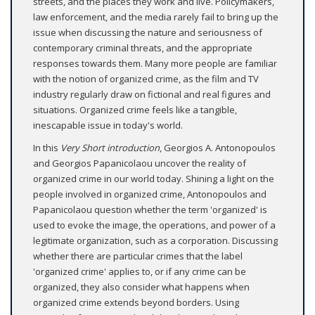
streets, and the places they work and live. Policymakers,
law enforcement, and the media rarely fail to bring up the
issue when discussing the nature and seriousness of
contemporary criminal threats, and the appropriate
responses towards them. Many more people are familiar
with the notion of organized crime, as the film and TV
industry regularly draw on fictional and real figures and
situations. Organized crime feels like a tangible,
inescapable issue in today's world.
In this
Very
Short introduction
, Georgios A. Antonopoulos
and Georgios Papanicolaou uncover the reality of
organized crime in our world today. Shining a light on the
people involved in organized crime, Antonopoulos and
Papanicolaou question whether the term 'organized' is
used to evoke the image, the operations, and power of a
legitimate organization, such as a corporation. Discussing
whether there are particular crimes that the label
'organized crime' applies to, or if any crime can be
organized, they also consider what happens when
organized crime extends beyond borders. Using