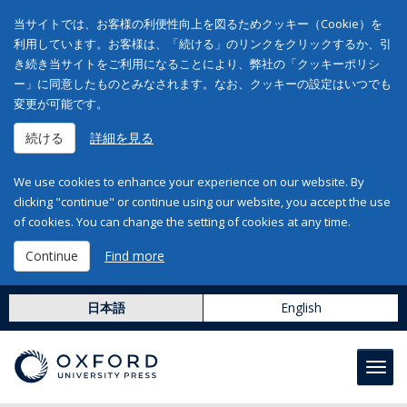
当サイトでは、お客様の利便性向上を図るためクッキー（Cookie）を
利用しています。お客様は、「続ける」のリンクをクリックするか、引
き続き当サイトをご利用になることにより、弊社の「クッキーポリシ
ー」に同意したものとみなされます。なお、クッキーの設定はいつでも
変更が可能です。
続ける
詳細を見る
We use cookies to enhance your experience on our website. By
clicking "continue" or continue using our website, you accept the use
of cookies. You can change the setting of cookies at any time.
Continue
Find more
日本語
English
Toggl
navig