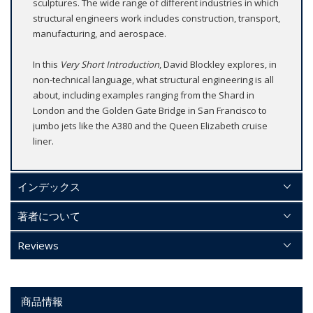
sculptures. The wide range of different industries in which
structural engineers work includes construction, transport,
manufacturing, and aerospace.
In this
Very Short Introduction
, David Blockley explores, in
non-technical language, what structural engineering is all
about, including examples ranging from the Shard in
London and the Golden Gate Bridge in San Francisco to
jumbo jets like the A380 and the Queen Elizabeth cruise
liner.
インデックス
著者について
Reviews
商品情報