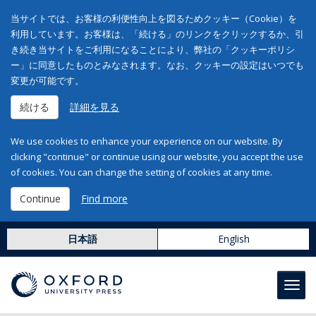
当サイトでは、お客様の利便性向上を図るためクッキー（Cookie）を
利用しています。お客様は、「続ける」のリンクをクリックするか、引
き続き当サイトをご利用になることにより、弊社の「クッキーポリシ
ー」に同意したものとみなされます。なお、クッキーの設定はいつでも
変更が可能です。
続ける
詳細を見る
We use cookies to enhance your experience on our website. By
clicking "continue" or continue using our website, you accept the use
of cookies. You can change the setting of cookies at any time.
Continue
Find more
日本語
English
Toggl
navig