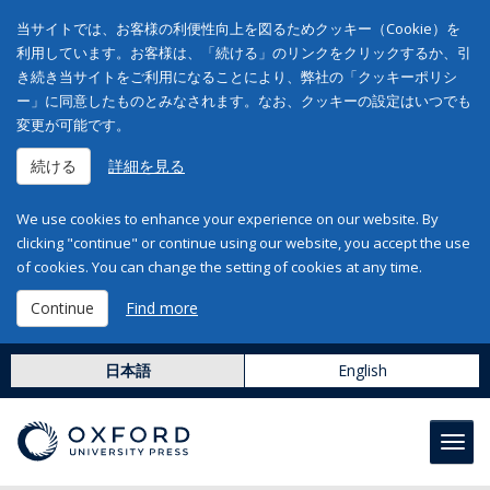
当サイトでは、お客様の利便性向上を図るためクッキー（Cookie）を
利用しています。お客様は、「続ける」のリンクをクリックするか、引
き続き当サイトをご利用になることにより、弊社の「クッキーポリシ
ー」に同意したものとみなされます。なお、クッキーの設定はいつでも
変更が可能です。
続ける
詳細を見る
We use cookies to enhance your experience on our website. By
clicking "continue" or continue using our website, you accept the use
of cookies. You can change the setting of cookies at any time.
Continue
Find more
日本語
English
Toggl
navig