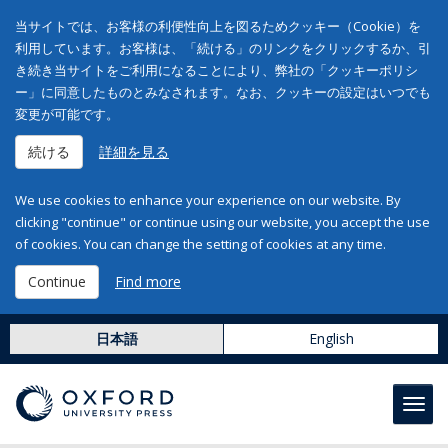
当サイトでは、お客様の利便性向上を図るためクッキー（Cookie）を
利用しています。お客様は、「続ける」のリンクをクリックするか、引
き続き当サイトをご利用になることにより、弊社の「クッキーポリシ
ー」に同意したものとみなされます。なお、クッキーの設定はいつでも
変更が可能です。
続ける
詳細を見る
We use cookies to enhance your experience on our website. By
clicking "continue" or continue using our website, you accept the use
of cookies. You can change the setting of cookies at any time.
Continue
Find more
日本語
English
Toggl
navig