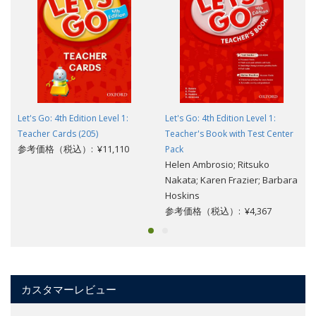
Let's Go: 4th Edition Level 1:
Let's Go: 4th Edition Level 1:
Teacher Cards (205)
Teacher's Book with Test Center
参考価格（税込）: ¥11,110
Pack
Helen Ambrosio; Ritsuko
Nakata; Karen Frazier; Barbara
Hoskins
参考価格（税込）: ¥4,367
カスタマーレビュー