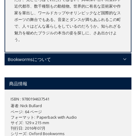
近代都市、数千種類もの動植物。世界的に有名な芸術家や作
家を輩出し、ワールドカップやオリンピックなど国際的なス
ポーツの舞台でもある。音楽とダンスが満ちあふれるこの町
で、人々はどんな暮らしをしているのだろうか。知られざる
魅力を秘めたブラジルの本当の姿を探しに、さあ出かけよ
う。
Bookwormsについて
商品情報
ISBN : 9780194637541
著者:
Nick Bullard
ページ
64 ページ
フォーマット
Paperback with Audio
サイズ
129 x 215 mm
刊行日
2016年07月
シリーズ
Oxford Bookworms