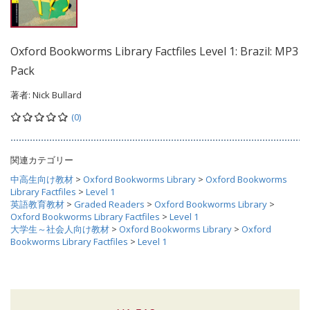
Oxford Bookworms Library Factfiles Level 1: Brazil: MP3
Pack
著者:
Nick Bullard
(0)
関連カテゴリー
中高生向け教材
>
Oxford Bookworms Library
>
Oxford Bookworms
Library Factfiles
>
Level 1
英語教育教材
>
Graded Readers
>
Oxford Bookworms Library
>
Oxford Bookworms Library Factfiles
>
Level 1
大学生～社会人向け教材
>
Oxford Bookworms Library
>
Oxford
Bookworms Library Factfiles
>
Level 1