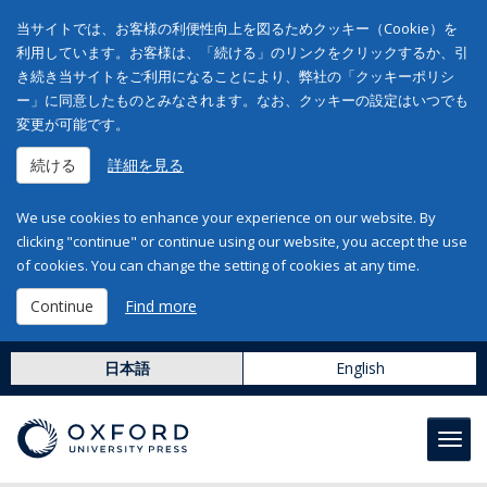
当サイトでは、お客様の利便性向上を図るためクッキー（Cookie）を
利用しています。お客様は、「続ける」のリンクをクリックするか、引
き続き当サイトをご利用になることにより、弊社の「クッキーポリシ
ー」に同意したものとみなされます。なお、クッキーの設定はいつでも
変更が可能です。
続ける
詳細を見る
We use cookies to enhance your experience on our website. By
clicking "continue" or continue using our website, you accept the use
of cookies. You can change the setting of cookies at any time.
Continue
Find more
日本語
English
Toggl
navig