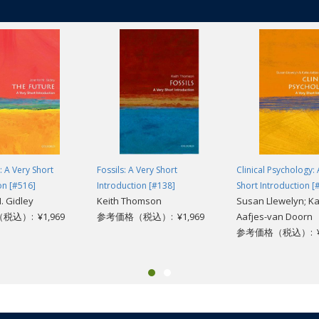
: A Very Short
Fossils: A Very Short
Clinical Psychology: 
on [#516]
Introduction [#138]
Short Introduction [
. Gidley
Keith Thomson
Susan Llewelyn; Ka
込）: ¥1,969
参考価格（税込）: ¥1,969
Aafjes-van Doorn
参考価格（税込）: ¥1