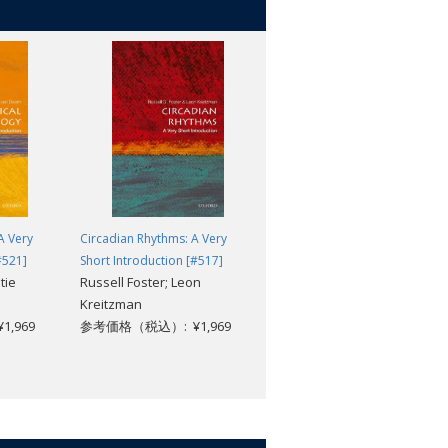
A Very
Circadian Rhythms: A Very
Psychology: A Very Short
#521]
Short Introduction [#517]
Introduction (2nd edition)
tie
Russell Foster; Leon
[#006]
Kreitzman
Freda McManus; Gillian
,969
参考価格（税込）: ¥1,969
Butler
参考価格（税込）: ¥1,969