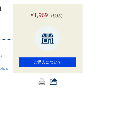
索
]
¥1,969
（税込）
f
ご購入について
ols of