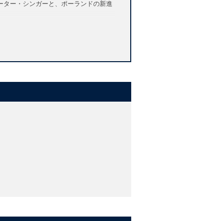
ーター・シンガーと、ポーランドの新進
litarianism.
ontroversial. It clashes, or is widely
ld it, for example, be right to torture
nature of utilitarianism, from its
ctions that are often regarded as
discuss what it is that utilitarians
is of intrinsic value. Singer and de
 force for new thinking on
 human extinction, end-of-life
 of their impact on happiness.