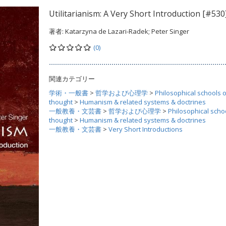
Utilitarianism: A Very Short Introduction [#530
著者:
Katarzyna de Lazari-Radek; Peter Singer
(0)
関連カテゴリー
学術・一般書
>
哲学および心理学
>
Philosophical schools o
thought
>
Humanism & related systems & doctrines
一般教養・文芸書
>
哲学および心理学
>
Philosophical scho
thought
>
Humanism & related systems & doctrines
一般教養・文芸書
>
Very Short Introductions