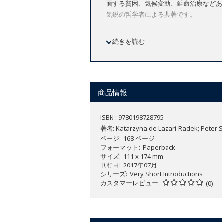
面する貧困、気候変動、延命治療などあ
気鋭の哲学者による共著です。
続きを読む
Offers a comprehensive account of
Draws on recent findings in psych
Considers the influence of utilita
Utilitarianism may well be the most influ
thought to clash, with many convention
商品情報
a suspected terrorist in order to preve
ISBN : 9780198728795
In this
Very Short Introduction
Peter Si
著者:
Katarzyna de Lazari-Radek; Peter 
nineteenth-century origins, to its justi
ページ
168 ページ
devastating, they explore the utilitaria
フォーマット
Paperback
should seek to maximize, paying special
サイズ
111 x 174 mm
Lazari-Radek conclude by analysing the 
刊行日
2017年07月
contemporary moral challenges like glo
シリーズ
Very Short Introductions
カスタマーレビュー
decisions for terminally-ill patients, 
(0)