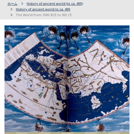
ホーム
History of ancient world (to ca. 499)
History of ancient world to ca. 499
The World from 1000 BCE to 300 CE