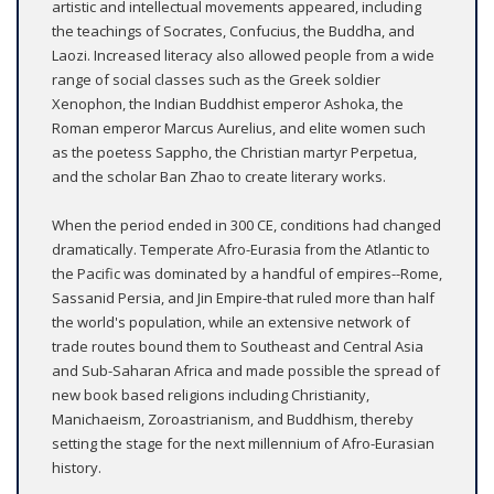
artistic and intellectual movements appeared, including
the teachings of Socrates, Confucius, the Buddha, and
Laozi. Increased literacy also allowed people from a wide
range of social classes such as the Greek soldier
Xenophon, the Indian Buddhist emperor Ashoka, the
Roman emperor Marcus Aurelius, and elite women such
as the poetess Sappho, the Christian martyr Perpetua,
and the scholar Ban Zhao to create literary works.
When the period ended in 300 CE, conditions had changed
dramatically. Temperate Afro-Eurasia from the Atlantic to
the Pacific was dominated by a handful of empires--Rome,
Sassanid Persia, and Jin Empire-that ruled more than half
the world's population, while an extensive network of
trade routes bound them to Southeast and Central Asia
and Sub-Saharan Africa and made possible the spread of
new book based religions including Christianity,
Manichaeism, Zoroastrianism, and Buddhism, thereby
setting the stage for the next millennium of Afro-Eurasian
history.