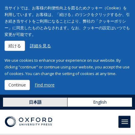
当サイトでは、お客様の利便性向上を図るためクッキー（Cookie）を
利用しています。お客様は、「続ける」のリンクをクリックするか、引
き続き当サイトをご利用になることにより、弊社の「クッキーポリシ
ー」に同意したものとみなされます。なお、クッキーの設定はいつでも
変更が可能です。
続ける
詳細を見る
We use cookies to enhance your experience on our website. By
clicking "continue" or continue using our website, you accept the use
of cookies. You can change the setting of cookies at any time.
Continue
Find more
日本語
English
Toggl
navig