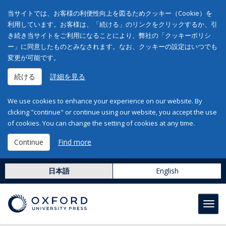
当サイトでは、お客様の利便性向上を図るためクッキー（Cookie）を
利用しています。お客様は、「続ける」のリンクをクリックするか、引
き続き当サイトをご利用になることにより、弊社の「クッキーポリシ
ー」に同意したものとみなされます。なお、クッキーの設定はいつでも
変更が可能です。
続ける
詳細を見る
We use cookies to enhance your experience on our website. By
clicking "continue" or continue using our website, you accept the use
of cookies. You can change the setting of cookies at any time.
Continue
Find more
日本語
English
Toggl
navig