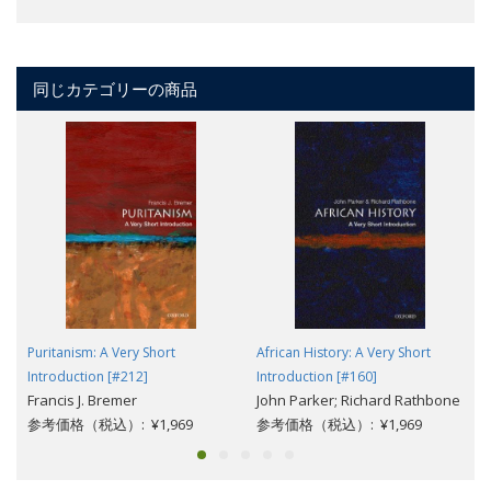
同じカテゴリーの商品
Puritanism: A Very Short
African History: A Very Short
Introduction [#212]
Introduction [#160]
Francis J. Bremer
John Parker; Richard Rathbone
参考価格（税込）: ¥1,969
参考価格（税込）: ¥1,969