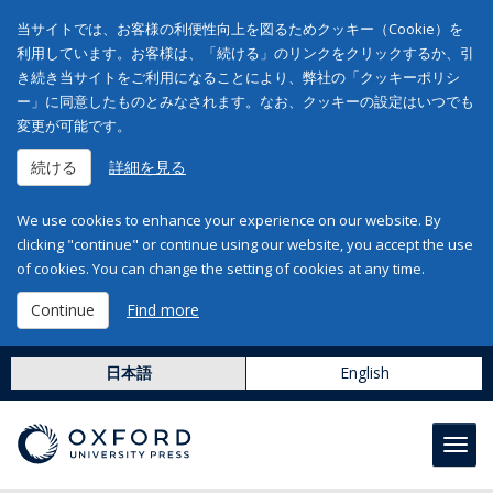
当サイトでは、お客様の利便性向上を図るためクッキー（Cookie）を
利用しています。お客様は、「続ける」のリンクをクリックするか、引
き続き当サイトをご利用になることにより、弊社の「クッキーポリシ
ー」に同意したものとみなされます。なお、クッキーの設定はいつでも
変更が可能です。
続ける
詳細を見る
We use cookies to enhance your experience on our website. By
clicking "continue" or continue using our website, you accept the use
of cookies. You can change the setting of cookies at any time.
Continue
Find more
日本語
English
Toggl
navig