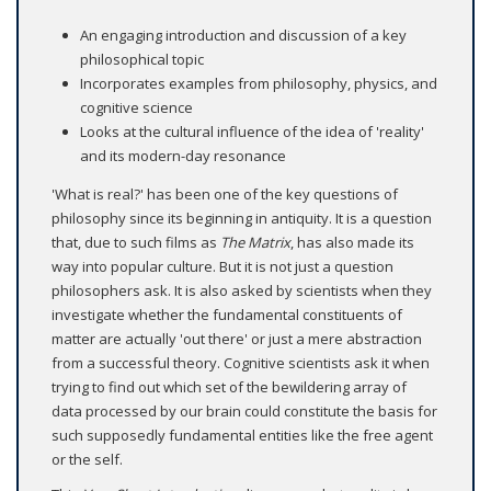
An engaging introduction and discussion of a key
philosophical topic
Incorporates examples from philosophy, physics, and
cognitive science
Looks at the cultural influence of the idea of 'reality'
and its modern-day resonance
'What is real?' has been one of the key questions of
philosophy since its beginning in antiquity. It is a question
that, due to such films as
The Matrix
, has also made its
way into popular culture. But it is not just a question
philosophers ask. It is also asked by scientists when they
investigate whether the fundamental constituents of
matter are actually 'out there' or just a mere abstraction
from a successful theory. Cognitive scientists ask it when
trying to find out which set of the bewildering array of
data processed by our brain could constitute the basis for
such supposedly fundamental entities like the free agent
or the self.