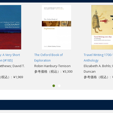
: A Very Short
The Oxford Book of
Travel Writing 1700-
on [#185]
Exploration
Anthology
atthews; David T.
Robin Hanbury-Tenison
Elizabeth A. Bohls; 
参考価格（税込）: ¥3,300
Duncan
込）: ¥1,969
参考価格（税込）: ¥3