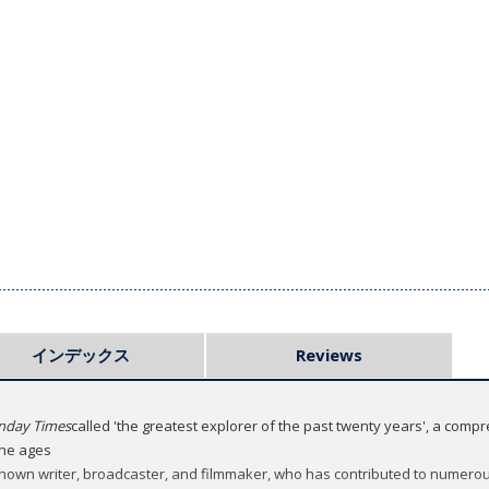
インデックス
Reviews
nday Times
called 'the greatest explorer of the past twenty years', a comp
the ages
known writer, broadcaster, and filmmaker, who has contributed to numer