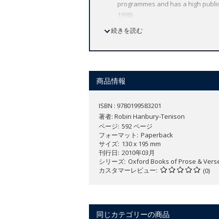
programmes and has a high public 
1998)
続きを読む
Selected by Robin Hanbury-Tenison, d
anthology of the writings of explorers
changed the world through their pion
商品情報
Divided into geographical sections, t
John Cabot, Sir Francis Drake, and Ale
ISBN : 9780199583201
Magellan and James Cook, and to the Po
著者:
Robin Hanbury-Tenison
considerations, the vivid writings of
ページ
592 ページ
フォーマット
Paperback
サイズ
130 x 195 mm
刊行日
2010年03月
シリーズ
Oxford Books of Prose & Vers
カスタマーレビュー
(0)
同じカテゴリーの商品