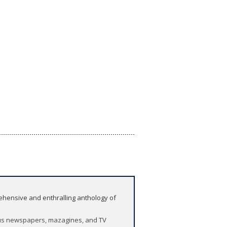
rehensive and enthralling anthology of
ous newspapers, mazagines, and TV