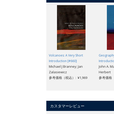
Volcanoes: A Very Short
Geography
Introduction [#660]
Introducti
Michael J Branney; Jan
John A. M
Zalasiewicz
Herbert
参考価格（税込）: ¥1,969
参考価格（税
カスタマーレビュー