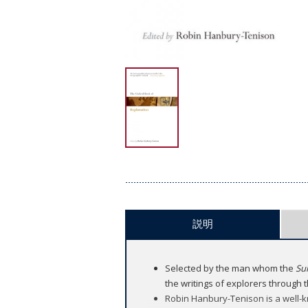
説明
Selected by the man whom the
Su
the writings of explorers through 
Robin Hanbury-Tenison is a well-