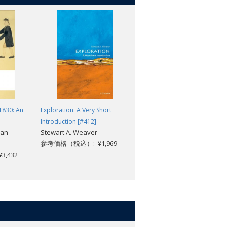
1830: An
Exploration: A Very Short
A Guide to Countries of the
Introduction [#412]
World (3rd edition)
Ian
Stewart A. Weaver
Peter Stalker
参考価格（税込）: ¥1,969
参考価格（税込）: ¥3,960
,432