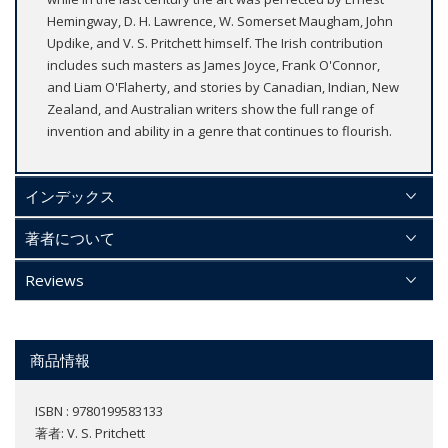
Hemingway, D. H. Lawrence, W. Somerset Maugham, John
Updike, and V. S. Pritchett himself. The Irish contribution
includes such masters as James Joyce, Frank O'Connor,
and Liam O'Flaherty, and stories by Canadian, Indian, New
Zealand, and Australian writers show the full range of
invention and ability in a genre that continues to flourish.
インデックス
著者について
Reviews
商品情報
ISBN : 9780199583133
著者:
V. S. Pritchett