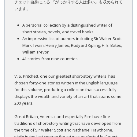
チェット自身による 『がっかりする人は多い』も収められて
います。
A personal collection by a distinguished writer of
short stories, novels, and travel books
An impressive list of authors including Sir Walter Scott,
Mark Twain, Henry James, Rudyard Kipling, H. E. Bates,
William Trevor
41 stories from nine countries
V. S. Pritchett, one our greatest short-story writers, has
chosen forty-one stories written in the English language
for this volume, producing a collection that successfully
displays the wealth and variety of an art that spans some
200 years.
Great Britain, America, and especially Eire have fine
traditions of short-story writing that have developed from
the time of Sir Walter Scott and Nathaniel Hawthorne,
while in the last century the art was perfected by Ernest