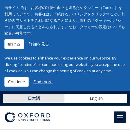
当サイトでは、お客様の利便性向上を図るためクッキー（Cookie）を
利用しています。お客様は、「続ける」のリンクをクリックするか、引
き続き当サイトをご利用になることにより、弊社の「クッキーポリシ
ー」に同意したものとみなされます。なお、クッキーの設定はいつでも
変更が可能です。
続ける
詳細を見る
We use cookies to enhance your experience on our website. By
clicking "continue" or continue using our website, you accept the use
of cookies. You can change the setting of cookies at any time.
Continue
Find more
日本語
English
Toggl
navig