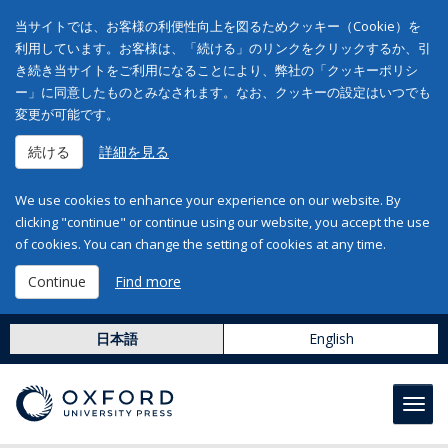
当サイトでは、お客様の利便性向上を図るためクッキー（Cookie）を
利用しています。お客様は、「続ける」のリンクをクリックするか、引
き続き当サイトをご利用になることにより、弊社の「クッキーポリシ
ー」に同意したものとみなされます。なお、クッキーの設定はいつでも
変更が可能です。
続ける
詳細を見る
We use cookies to enhance your experience on our website. By
clicking "continue" or continue using our website, you accept the use
of cookies. You can change the setting of cookies at any time.
Continue
Find more
日本語
English
Toggl
navig