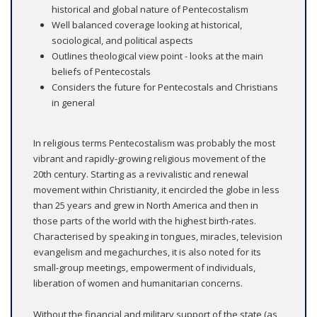
historical and global nature of Pentecostalism
Well balanced coverage looking at historical,
sociological, and political aspects
Outlines theological view point - looks at the main
beliefs of Pentecostals
Considers the future for Pentecostals and Christians
in general
In religious terms Pentecostalism was probably the most
vibrant and rapidly-growing religious movement of the
20th century. Starting as a revivalistic and renewal
movement within Christianity, it encircled the globe in less
than 25 years and grew in North America and then in
those parts of the world with the highest birth-rates.
Characterised by speaking in tongues, miracles, television
evangelism and megachurches, it is also noted for its
small-group meetings, empowerment of individuals,
liberation of women and humanitarian concerns.
Without the financial and military support of the state (as