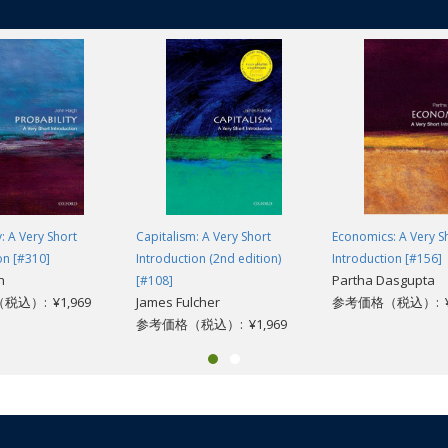
that they support, and their importance to the human population who live b
ioses of coral animals with microorganisms. It also highlights the scale o
t of wider climate disruption - that killed half the world's reefs, and con
s.
y: A Very Short
Capitalism: A Very Short
Economics: A Very S
on [#310]
Introduction (2nd edition)
Introduction [#156]
h
Partha Dasgupta
[#108]
込）: ¥1,969
James Fulcher
参考価格（税込）: ¥1
参考価格（税込）: ¥1,969