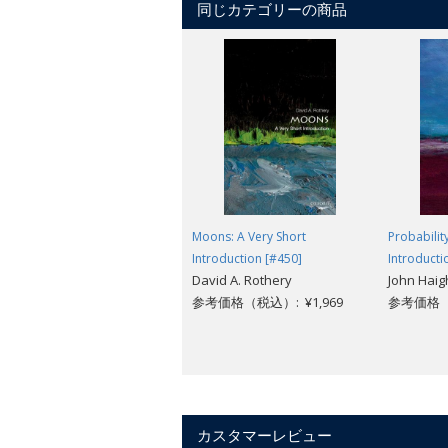
同じカテゴリーの商品
evolved, the diversity of marine life 
the latest research on the complex symb
following recent ocean heatwaves - par
these essential and vibrant ecosystem
Moons: A Very Short
Probabilit
Introduction [#450]
Introducti
David A. Rothery
John Haig
参考価格（税込）: ¥1,969
参考価格（税
カスタマーレビュー