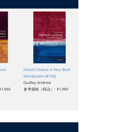
eside them. This new edition describes
f the challenge facing our reefs today,
siders what can be done to preserve
hort
French Cinema: A Very Short
Sociology: A Very Short
Introduction [#742]
Introduction (2nd edition)
Dudley Andrew
[#012]
,969
参考価格（税込）: ¥1,969
Steve Bruce
参考価格（税込）: ¥1,969