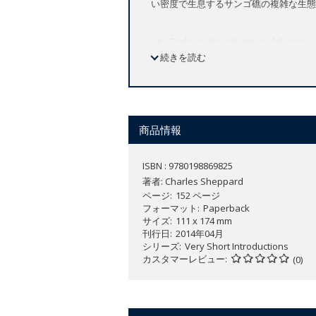
い密度で生息するサンゴ礁の複雑な生態
Explores the vibrant and diverse 
続きを読む
Explains how coral reefs are cre
Emphasizes the threats coral reefs
Discusses the important role of po
New to this Edition:
商品情報
Considers the consequences of the
Contains new research on the cor
ISBN : 9780198869825
著者:
Charles Sheppard
Coral reefs are among the most beauti
ページ
152 ページ
yet many coastal people benefited grea
フォーマット
Paperback
サイズ
111 x 174 mm
supply of food, and they provided a b
刊行日
2014年04月
Their scale is enormous and their valu
シリーズ
Very Short Introductions
and Australia, they support both mari
カスタマーレビュー
(0)
But today coral reefs are in trouble, w
Understanding reefs, their conservatio
ecosystems. In this
Very Short Introdu