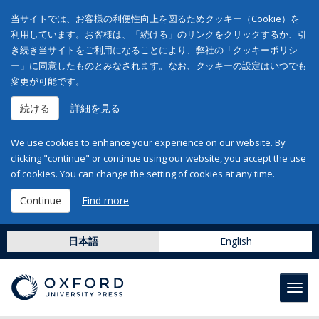
当サイトでは、お客様の利便性向上を図るためクッキー（Cookie）を
利用しています。お客様は、「続ける」のリンクをクリックするか、引
き続き当サイトをご利用になることにより、弊社の「クッキーポリシ
ー」に同意したものとみなされます。なお、クッキーの設定はいつでも
変更が可能です。
続ける
詳細を見る
We use cookies to enhance your experience on our website. By
clicking "continue" or continue using our website, you accept the use
of cookies. You can change the setting of cookies at any time.
Continue
Find more
日本語
English
Toggl
navig