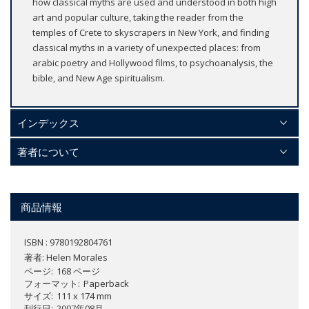
how classical myths are used and understood in both high
art and popular culture, taking the reader from the
temples of Crete to skyscrapers in New York, and finding
classical myths in a variety of unexpected places: from
arabic poetry and Hollywood films, to psychoanalysis, the
bible, and New Age spiritualism.
インデックス
著者について
商品情報
ISBN : 9780192804761
著者:
Helen Morales
ページ
168 ページ
フォーマット
Paperback
サイズ
111 x 174 mm
刊行日
2007年08月