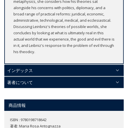
metaphysics, she considers how his theories sat
alongside his concerns with politics, diplomacy, and a
broad range of practical reforms: juridical, economic,
administrative, technological, medical, and ecclesiastical.
Discussing Leinbniz's theories of possible worlds, she
concludes by looking at what is ultimately real in this
actual world that we experience, the good and evil there is
in it, and Leibniz's response to the problem of evil through
his theodicy.
インデックス
著者について
商品情報
ISBN : 9780198718642
著者:
Maria Rosa Antognazza