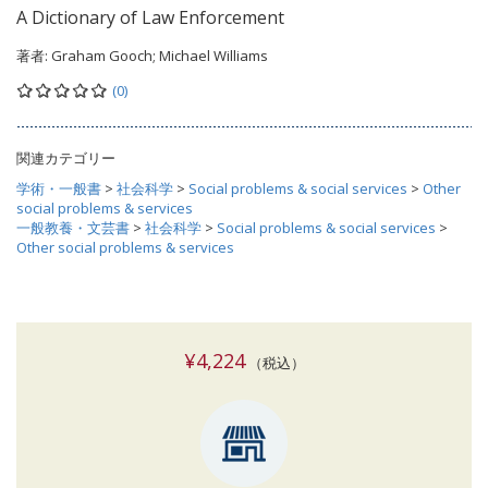
A Dictionary of Law Enforcement
著者:
Graham Gooch; Michael Williams
(0)
関連カテゴリー
学術・一般書
>
社会科学
>
Social problems & social services
>
Other
social problems & services
一般教養・文芸書
>
社会科学
>
Social problems & social services
>
Other social problems & services
¥4,224
（税込）