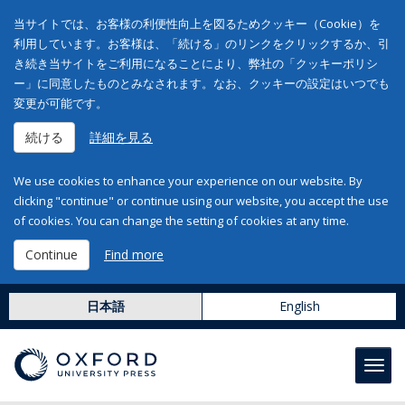
当サイトでは、お客様の利便性向上を図るためクッキー（Cookie）を
利用しています。お客様は、「続ける」のリンクをクリックするか、引
き続き当サイトをご利用になることにより、弊社の「クッキーポリシ
ー」に同意したものとみなされます。なお、クッキーの設定はいつでも
変更が可能です。
続ける
詳細を見る
We use cookies to enhance your experience on our website. By
clicking "continue" or continue using our website, you accept the use
of cookies. You can change the setting of cookies at any time.
Continue
Find more
日本語
English
Toggl
navig