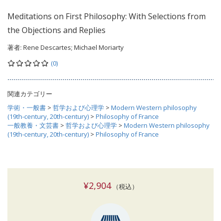
Meditations on First Philosophy: With Selections from
the Objections and Replies
著者:
Rene Descartes; Michael Moriarty
(0)
関連カテゴリー
学術・一般書
>
哲学および心理学
>
Modern Western philosophy
(19th-century, 20th-century)
>
Philosophy of France
一般教養・文芸書
>
哲学および心理学
>
Modern Western philosophy
(19th-century, 20th-century)
>
Philosophy of France
¥2,904
（税込）