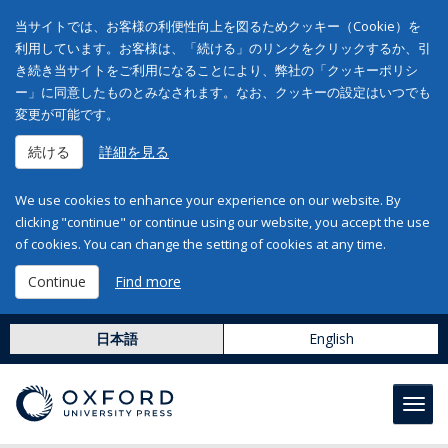
当サイトでは、お客様の利便性向上を図るためクッキー（Cookie）を
利用しています。お客様は、「続ける」のリンクをクリックするか、引
き続き当サイトをご利用になることにより、弊社の「クッキーポリシ
ー」に同意したものとみなされます。なお、クッキーの設定はいつでも
変更が可能です。
続ける
詳細を見る
We use cookies to enhance your experience on our website. By
clicking "continue" or continue using our website, you accept the use
of cookies. You can change the setting of cookies at any time.
Continue
Find more
日本語
English
Toggl
navig