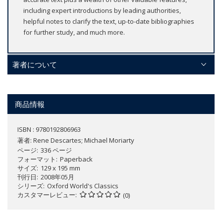
including expert introductions by leading authorities,
helpful notes to clarify the text, up-to-date bibliographies
for further study, and much more.
著者について
商品情報
ISBN : 9780192806963
著者:
Rene Descartes; Michael Moriarty
ページ
336 ページ
フォーマット
Paperback
サイズ
129 x 195 mm
刊行日
2008年05月
シリーズ
Oxford World's Classics
カスタマーレビュー
(0)