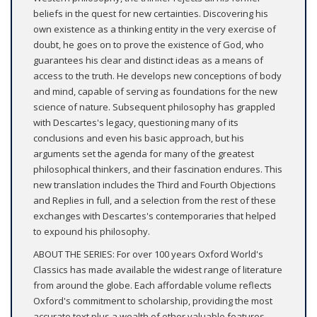
beliefs in the quest for new certainties. Discovering his
own existence as a thinking entity in the very exercise of
doubt, he goes on to prove the existence of God, who
guarantees his clear and distinct ideas as a means of
access to the truth. He develops new conceptions of body
and mind, capable of serving as foundations for the new
science of nature. Subsequent philosophy has grappled
with Descartes's legacy, questioning many of its
conclusions and even his basic approach, but his
arguments set the agenda for many of the greatest
philosophical thinkers, and their fascination endures. This
new translation includes the Third and Fourth Objections
and Replies in full, and a selection from the rest of these
exchanges with Descartes's contemporaries that helped
to expound his philosophy.
ABOUT THE SERIES: For over 100 years Oxford World's
Classics has made available the widest range of literature
from around the globe. Each affordable volume reflects
Oxford's commitment to scholarship, providing the most
accurate text plus a wealth of other valuable features,