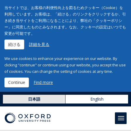
当サイトでは、お客様の利便性向上を図るためクッキー（Cookie）を
利用しています。お客様は、「続ける」のリンクをクリックするか、引
き続き当サイトをご利用になることにより、弊社の「クッキーポリシ
ー」に同意したものとみなされます。なお、クッキーの設定はいつでも
変更が可能です。
続ける
詳細を見る
We use cookies to enhance your experience on our website. By
clicking "continue" or continue using our website, you accept the use
of cookies. You can change the setting of cookies at any time.
Continue
Find more
日本語
English
Toggl
navig