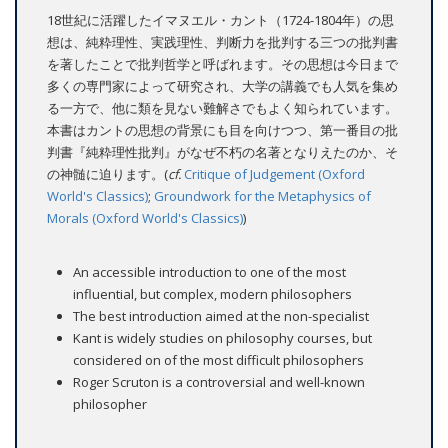
18世紀に活躍したイマヌエル・カント（1724-1804年）の思
想は、純粋理性、実践理性、判断力を批判する三つの批判書
を著したことで批判哲学と呼ばれます。その思想は今日まで
多くの専門家によって研究され、大学の講義でも人気を集め
る一方で、他に類を見ない難解さでもよく知られています。
本書はカントの思想の背景にも目を向けつつ、第一番目の批
判書『純粋理性批判』がなぜ不朽の名著となりえたのか、そ
の神髄に迫ります。(
cf.
Critique of Judgement (Oxford
World's Classics)
;
Groundwork for the Metaphysics of
Morals (Oxford World's Classics)
)
An accessible introduction to one of the most
influential, but complex, modern philosophers
The best introduction aimed at the non-specialist
Kant is widely studies on philosophy courses, but
considered on of the most difficult philosophers
Roger Scruton is a controversial and well-known
philosopher