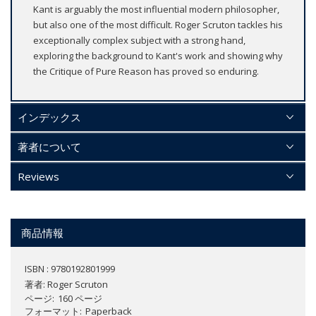
Kant is arguably the most influential modern philosopher,
but also one of the most difficult. Roger Scruton tackles his
exceptionally complex subject with a strong hand,
exploring the background to Kant's work and showing why
the Critique of Pure Reason has proved so enduring.
インデックス
著者について
Reviews
商品情報
ISBN : 9780192801999
著者:
Roger Scruton
ページ
160 ページ
フォーマット
Paperback