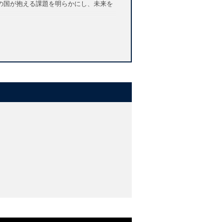
の国が抱える課題を明らかにし、未来を
lso as a region with a 4,000 year old
itory and population that accompanied
nd was the site of one of the earliest
ed as a homeland for the Muslims of
ensions of the region without tracing its
emerged in 1947. Pippa Virdee reaches
an's contemporary political arena, and
n the political landscape. She