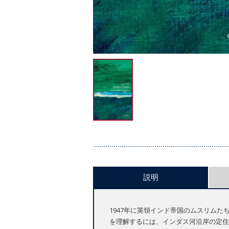
説明
1947年に英領インド帝国のムスリム
を理解するには、インダス河沿岸の定住