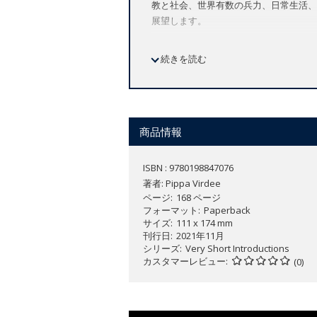
教と社会、世界有数の兵力、日常生活、
展望します。
続きを読む
Considers Pakistan both as a young
history and heritage
Discusses the roles of religion an
Looks to the future of Pakistan, an
Brings a focus on everyday socio-c
商品情報
Includes a discussion of gender a
ISBN : 9780198847076
What is Pakistan? The name refers to a
著者:
Pippa Virdee
the end of British empire in South Asia
ページ
168 ページ
and greatest riverine civilisations in
フォーマット
Paperback
サイズ
111 x 174 mm
British India, it is impossible to unders
刊行日
2021年11月
deep past.
シリーズ
Very Short Introductions
カスタマーレビュー
(0)
This
Very Short
Introduction
looks at P
into the ancient past to demonstrate t
shows how the longer continuities betw