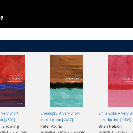
A Very Short
Chemistry: A Very Short
Emile Zola: A Very S
on [#603]
Introduction [#417]
Introduction [#639]
J. Snowling
Peter Atkins
Brian Nelson
込）: ¥1,969
参考価格（税込）: ¥1,969
参考価格（税込）: ¥1