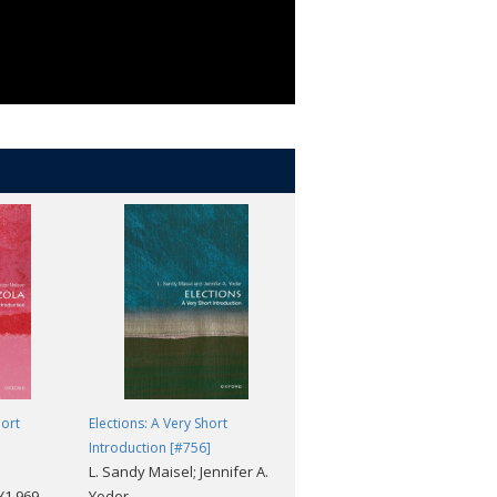
hort
Elections: A Very Short
Plants: A Very Short
Introduction [#756]
Introduction [#312]
L. Sandy Maisel; Jennifer A.
Timothy Walker
,969
Yoder
参考価格（税込）: ¥1,969