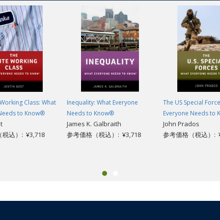
cal policy that causes ruin? Through it all, Greece has staggered from crisis
s economy fall short in the face of popular recalcitrance and negative eco
rent economic crises can be found in the conditions and events of the pas
hese crises into a terrible political and social catastrophe by tracing Gre
n Greece: What Everyone Needs to Know, Stathis Kalyvas, an eminent schola
ct on contemporary Greek society. He then shifts his focus to modern Greek
 century to the present. Key episodes include the independence movement
rkey and Greece engaged in a massive mutual ethnic cleansing), the German
twar conflict with Turkey over Cyprus, the military coup of 1967, and-final
Working Class: What
Inequality: What Everyone
The US Special Forc
ver the recent crisis in detail. Written by one of the most brilliant political
Needs to Know®
Needs to Know®
Everyone Needs to
the present turmoil and the deeper past that has brought the country to w
t
James K. Galbraith
John Prados
込）: ¥3,718
参考価格（税込）: ¥3,718
参考価格（税込）: ¥3