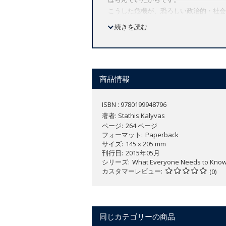
こうした危機が、恐ろしい政治的・社会
本書では、最初にこの危機が現代ギリシ
続きを読む
の発展をたどります。19世紀初頭の独
による占領、その後の残酷な内戦、キプ
羅しています。そして最後に2010年
そこに至った経緯について、深い見識を
商品情報
Combines the most up-to-date econo
ISBN : 9780199948796
Greece's economic and political f
著者:
Stathis Kalyvas
have great repercussions for the 
ページ
264 ページ
Makes original historical connec
フォーマット
Paperback
サイズ
145 x 205 mm
刊行日
2015年05月
Just a few years ago, Greece appeared 
シリーズ
What Everyone Needs to Kno
economic maelstrom in Europe. Beginni
カスタマーレビュー
(0)
the most serious and intractable fisc
pre-revolutionary condition, as massi
certainly not the only country hit hard 
of a Greek exit from the European Mone
同じカテゴリーの商品
well. The fate of Greece is inextricably