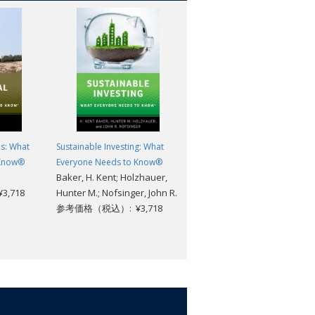
 to crisis, and the European central
nomic growth.
t few years, one can only understand
ece's development as an independent
r of conflict, Europe, and Greece,
 history, tracing the nation's
 of the early nineteenth century, the
 occupation of World War II, the
ly-democracy and entry into the European
es: What
Sustainable Investing: What
Physician-Assisted Death: Wha
 scientists in the academy, Greece is the
 Know®
Everyone Needs to Know®
Everyone Needs to Know®
here it is now.
Baker, H. Kent; Holzhauer,
Wayne Sumner
,718
Hunter M.; Nofsinger, John R.
参考価格（税込）: ¥3,718
参考価格（税込）: ¥3,718