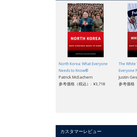
intellectually bankrupt approach to fis
bank's periodic attempts to prop up it
Though the catalysts for Greece's cur
the factors that helped to transform t
country over the past two centuries. I
begins by elucidating the crisis's impa
development from the early nineteenth
aftermath of World War I (in which Tu
brutal civil war that followed, the pos
North Korea: What Everyone
The White 
Union. The final part of the book will co
Needs to Know®
Everyone 
go-to resource for understanding both 
Patrick McEachern
Justin Ges
参考価格（税込）: ¥3,718
参考価格（税
カスタマーレビュー